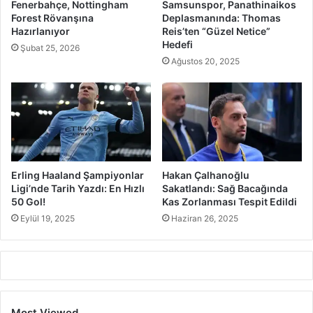
Fenerbahçe, Nottingham
Samsunspor, Panathinaikos
Forest Rövanşına
Deplasmanında: Thomas
Hazırlanıyor
Reis’ten “Güzel Netice”
Hedefi
Şubat 25, 2026
Ağustos 20, 2025
Erling Haaland Şampiyonlar
Hakan Çalhanoğlu
Ligi’nde Tarih Yazdı: En Hızlı
Sakatlandı: Sağ Bacağında
50 Gol!
Kas Zorlanması Tespit Edildi
Eylül 19, 2025
Haziran 26, 2025
Most Viewed