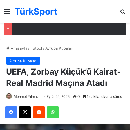
TürkSport
Menü
Ar
Anasayfa
/
Futbol
/
Avrupa Kupaları
Avrupa Kupaları
UEFA, Zorbay Küçük’ü Kairat-
Real Madrid Maçına Atadı
Mehmet Yılmaz
Eylül 29, 2025
0
1 dakika okuma süresi
Facebook
X
Reddit
WhatsApp