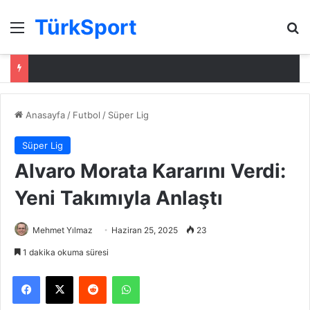
TürkSport
Menü
Ar
Anasayfa
/
Futbol
/
Süper Lig
Süper Lig
Alvaro Morata Kararını Verdi:
Yeni Takımıyla Anlaştı
Mehmet Yılmaz
Haziran 25, 2025
23
1 dakika okuma süresi
Facebook
X
Reddit
WhatsApp