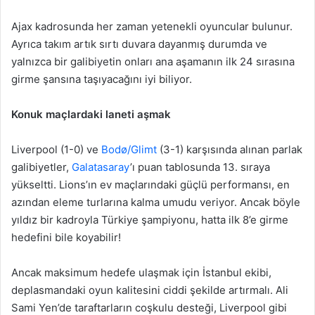
Ajax kadrosunda her zaman yetenekli oyuncular bulunur.
Ayrıca takım artık sırtı duvara dayanmış durumda ve
yalnızca bir galibiyetin onları ana aşamanın ilk 24 sırasına
girme şansına taşıyacağını iyi biliyor.
Konuk maçlardaki laneti aşmak
Liverpool (1-0) ve
Bodø/Glimt
(3-1) karşısında alınan parlak
galibiyetler,
Galatasaray
’ı puan tablosunda 13. sıraya
yükseltti. Lions’ın ev maçlarındaki güçlü performansı, en
azından eleme turlarına kalma umudu veriyor. Ancak böyle
yıldız bir kadroyla Türkiye şampiyonu, hatta ilk 8’e girme
hedefini bile koyabilir!
Ancak maksimum hedefe ulaşmak için İstanbul ekibi,
deplasmandaki oyun kalitesini ciddi şekilde artırmalı. Ali
Sami Yen’de taraftarların coşkulu desteği, Liverpool gibi