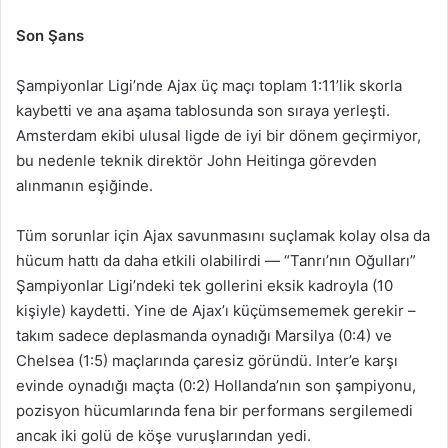
Son Şans
Şampiyonlar Ligi’nde Ajax üç maçı toplam 1:11’lik skorla
kaybetti ve ana aşama tablosunda son sıraya yerleşti.
Amsterdam ekibi ulusal ligde de iyi bir dönem geçirmiyor,
bu nedenle teknik direktör John Heitinga görevden
alınmanın eşiğinde.
Tüm sorunlar için Ajax savunmasını suçlamak kolay olsa da
hücum hattı da daha etkili olabilirdi — “Tanrı’nın Oğulları”
Şampiyonlar Ligi’ndeki tek gollerini eksik kadroyla (10
kişiyle) kaydetti. Yine de Ajax’ı küçümsememek gerekir –
takım sadece deplasmanda oynadığı Marsilya (0:4) ve
Chelsea (1:5) maçlarında çaresiz göründü. Inter’e karşı
evinde oynadığı maçta (0:2) Hollanda’nın son şampiyonu,
pozisyon hücumlarında fena bir performans sergilemedi
ancak iki golü de köşe vuruşlarından yedi.