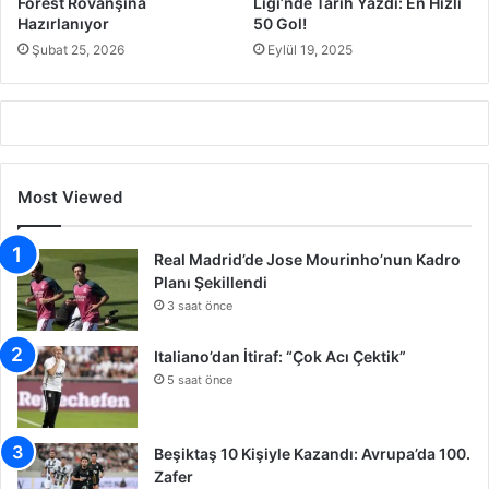
Forest Rövanşına
Ligi’nde Tarih Yazdı: En Hızlı
Hazırlanıyor
50 Gol!
Şubat 25, 2026
Eylül 19, 2025
Most Viewed
Real Madrid’de Jose Mourinho’nun Kadro
Planı Şekillendi
3 saat önce
Italiano’dan İtiraf: “Çok Acı Çektik”
5 saat önce
Beşiktaş 10 Kişiyle Kazandı: Avrupa’da 100.
Zafer