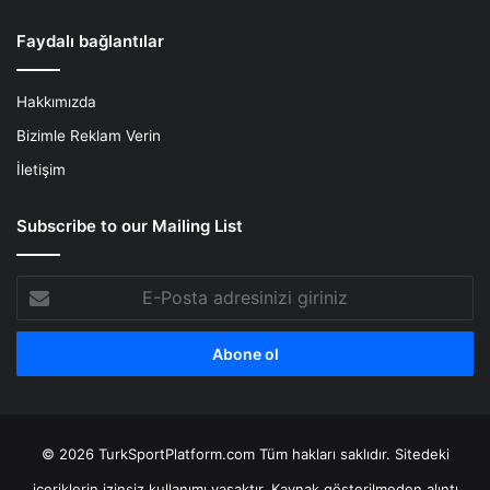
Faydalı bağlantılar
Hakkımızda
Bizimle Reklam Verin
İletişim
Subscribe to our Mailing List
E-
Posta
adresinizi
giriniz
© 2026 TurkSportPlatform.com Tüm hakları saklıdır. Sitedeki
içeriklerin izinsiz kullanımı yasaktır. Kaynak gösterilmeden alıntı