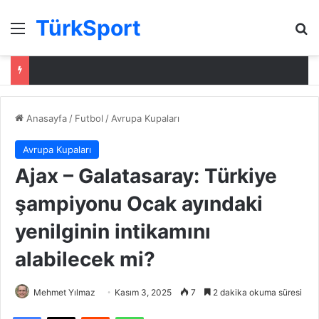
TürkSport
Menü
Ar
Anasayfa
/
Futbol
/
Avrupa Kupaları
Avrupa Kupaları
Ajax – Galatasaray: Türkiye
şampiyonu Ocak ayındaki
yenilginin intikamını
alabilecek mi?
Mehmet Yılmaz
Kasım 3, 2025
7
2 dakika okuma süresi
Facebook
X
Reddit
WhatsApp