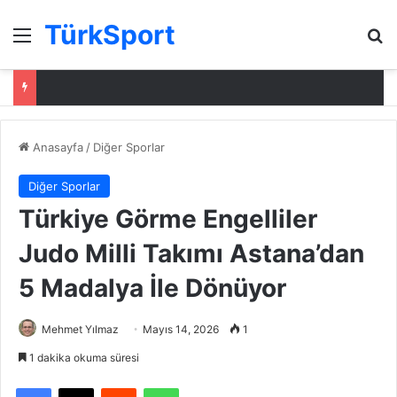
TürkSport
Menü
Ar
Anasayfa
/
Diğer Sporlar
Diğer Sporlar
Türkiye Görme Engelliler
Judo Milli Takımı Astana’dan
5 Madalya İle Dönüyor
Mehmet Yılmaz
Mayıs 14, 2026
1
1 dakika okuma süresi
Facebook
X
Reddit
WhatsApp