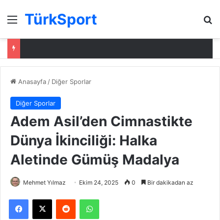
TürkSport
Menü
Ar
Anasayfa
/
Diğer Sporlar
Diğer Sporlar
Adem Asil’den Cimnastikte
Dünya İkinciliği: Halka
Aletinde Gümüş Madalya
Mehmet Yılmaz
Ekim 24, 2025
0
Bir dakikadan az
Facebook
X
Reddit
WhatsApp