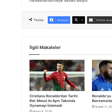
hareketlendirmeye devam ediyor
Paylaş
Facebook
X
E-Posta ile p
İlgili Makaleler
Cristiano Ronaldo’dan Tarihi
Ronaldo’yu 
Ret: Messi ile Aynı Takımda
Benzema’da
Oynamayı İstemedi
Şubat 11, 2
Nisan 6, 2026