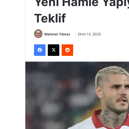
Yeni Hamle Yap
Teklif
Mehmet Yılmaz
Ekim 13, 2025
Facebook
X
Reddit