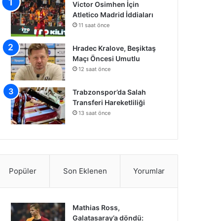
Victor Osimhen İçin
Atletico Madrid İddiaları
11 saat önce
Hradec Kralove, Beşiktaş
Maçı Öncesi Umutlu
12 saat önce
Trabzonspor’da Salah
Transferi Hareketliliği
13 saat önce
Popüler
Son Eklenen
Yorumlar
Mathias Ross,
Galatasaray’a döndü: