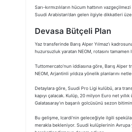
Sarı-kırmızılıların hücum hattının vazgeçilmezi o
Suudi Arabistan’dan gelen ilgiyle dikkatleri üze
Devasa Bütçeli Plan
Yaz transferinde Barış Alper Yılmaz’ı kadrosuna
huzursuzluk yaratan NEOM, rotasını tamamen Ic
Tuttomercato’nun iddiasına göre, Barış Alper tr
NEOM, Arjantinli yıldıza yönelik planlarını netleş
Detaylara göre, Suudi Pro Ligi kulübü, ara tra
kapıyı çalacak. Kulüp, 20 milyon Euro net yıllı
Galatasaray’ın başarılı golcüsünü sezon bitimi
Bu gelişme, Icardi’nin geleceğiyle ilgili spekül
merakla bekleniyor. Suudi kulüplerinin Avrupa yı