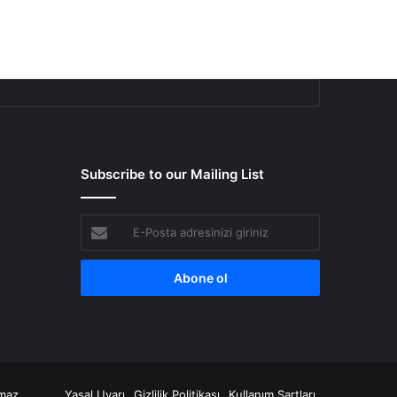
Subscribe to our Mailing List
E-
Posta
adresinizi
giriniz
amaz.
Yasal Uyarı
Gizlilik Politikası
Kullanım Şartları