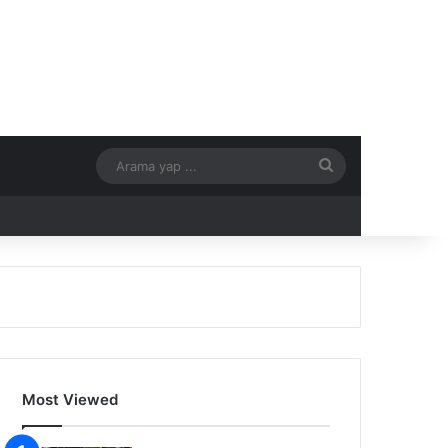
Arama
yap
...
Most Viewed