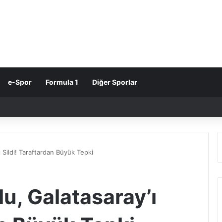
e-Spor
Formula 1
Diğer Sporlar
 Sildi! Taraftardan Büyük Tepki
u, Galatasaray’ı