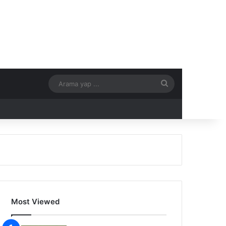
Arama
yap
...
Most Viewed