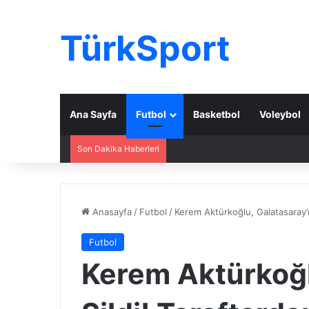
TürkSport
Ana Sayfa
Futbol
Basketbol
Voleybol
Son Dakika Haberleri
Anasayfa
/
Futbol
/
Kerem Aktürkoğlu, Galatasaray’ı
Futbol
Kerem Aktürkoğl