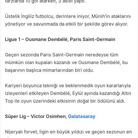
tarzlarda 10 gol atarken, 3 asist yaptı.
Üstelik İngiliz futbolcu, derinlere iniyor, Münih’in ataklarını
yönetiyor ve savunmada da etkili bir şekilde görev alıyor.
Ligue 1 – Ousmane Dembélé, Paris Saint-Germain
Geçen sezonda Paris Saint-Germain neredeyse tüm
mümkün olan kupaları kazandı ve Ousmane Dembélé, bu
başarının başlıca mimarlarından biri oldu.
Kariyeri boyunca tekniği ve beklenmedik oyun kararlarıyla
izleyenleri etkileyen Dembélé, Eylül ayında kazandığı Altın
Top ile oyun üzerindeki etkisinin doğal bir ödülünü aldı.
Süper Lig – Victor Osimhen,
Galatasaray
Nijeryalı forvet, ligin en büyük yıldızı ve geçen sezonun en