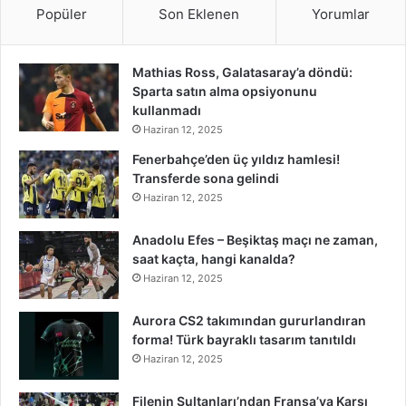
Popüler
Son Eklenen
Yorumlar
Mathias Ross, Galatasaray’a döndü:
Sparta satın alma opsiyonunu
kullanmadı
Haziran 12, 2025
Fenerbahçe’den üç yıldız hamlesi!
Transferde sona gelindi
Haziran 12, 2025
Anadolu Efes – Beşiktaş maçı ne zaman,
saat kaçta, hangi kanalda?
Haziran 12, 2025
Aurora CS2 takımından gururlandıran
forma! Türk bayraklı tasarım tanıtıldı
Haziran 12, 2025
Filenin Sultanları’ndan Fransa’ya Karşı