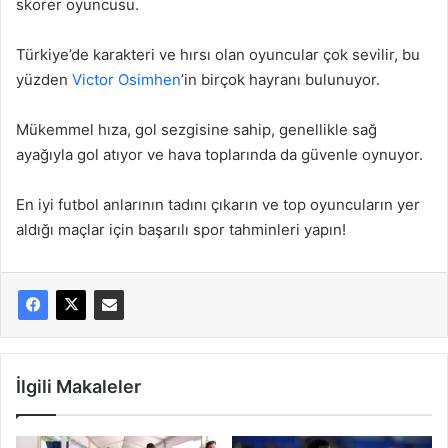
skorer oyuncusu.
Türkiye’de karakteri ve hırsı olan oyuncular çok sevilir, bu
yüzden
Victor Osimhen
’in birçok hayranı bulunuyor.
Mükemmel hıza, gol sezgisine sahip, genellikle sağ
ayağıyla gol atıyor ve hava toplarında da güvenle oynuyor.
En iyi futbol anlarının tadını çıkarın ve top oyuncuların yer
aldığı maçlar için başarılı spor tahminleri yapın!
İlgili Makaleler