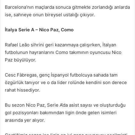
Barcelona’nın maçlarda sonuca gitmekte zorlandığı anlarda
ise, sahneye onun bireysel ustalığı çıkıyor.
İtalya Serie A – Nico Paz, Como
Rafael Leão sihrini geri kazanmaya çalışırken, İtalyan
futbolunun hayranlarını Como takımının oyuncusu Nico
Paz büyülüyor.
Cesc Fàbregas, genç İspanyol futbolcuya sahada tam
özgürlük tanıyor ve o da lider rolünde kendini son derece
rahat hissediyor.
Bu sezon Nico Paz, Serie A’da asist sayısı ve oluşturduğu
gol pozisyonları bakımından ligin önde gelen isimleri
arasında yer alıyor.