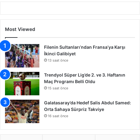
Most Viewed
Filenin Sultanları’ndan Fransa’ya Karşı
İkinci Galibiyet
13 saat önce
Trendyol Süper Lig’de 2. ve 3. Haftanın
Maç Programı Belli Oldu
15 saat önce
Galatasaray’da Hedef Salis Abdul Samed:
Orta Sahaya Sürpriz Takviye
16 saat önce