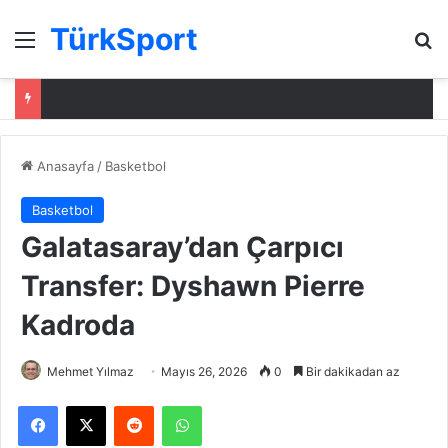
TürkSport
Menü
Ar
Anasayfa
/
Basketbol
Basketbol
Galatasaray’dan Çarpıcı
Transfer: Dyshawn Pierre
Kadroda
Mehmet Yılmaz
Mayıs 26, 2026
0
Bir dakikadan az
Facebook
X
Reddit
WhatsApp