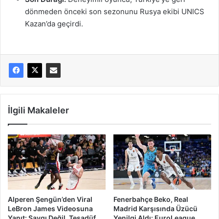
dönmeden önceki son sezonunu Rusya ekibi UNICS
Kazan’da geçirdi.
İlgili Makaleler
Alperen Şengün’den Viral
Fenerbahçe Beko, Real
LeBron James Videosuna
Madrid Karşısında Üzücü
Yanıt: Saygı Değil, Tesadüf
Yenilgi Aldı: EuroLeague