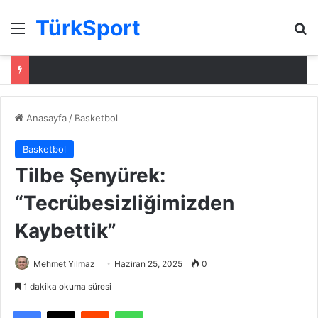
TürkSport
Menü
Ar
Anasayfa
/
Basketbol
Basketbol
Tilbe Şenyürek:
“Tecrübesizliğimizden
Kaybettik”
Mehmet Yılmaz
Haziran 25, 2025
0
1 dakika okuma süresi
Facebook
X
Reddit
WhatsApp