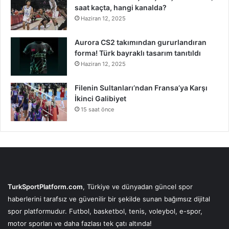
saat kaçta, hangi kanalda?
Haziran 12, 2025
Aurora CS2 takımından gururlandıran
forma! Türk bayraklı tasarım tanıtıldı
Haziran 12, 2025
Filenin Sultanları’ndan Fransa’ya Karşı
İkinci Galibiyet
15 saat önce
TurkSportPlatform.com
, Türkiye ve dünyadan güncel spor
haberlerini tarafsız ve güvenilir bir şekilde sunan bağımsız dijital
spor platformudur. Futbol, basketbol, tenis, voleybol, e-spor,
motor sporları ve daha fazlası tek çatı altında!