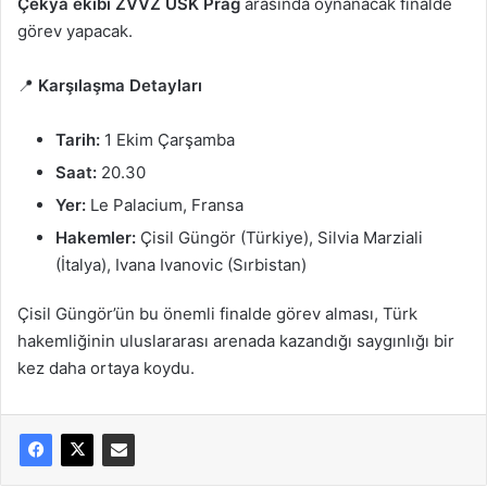
Çekya ekibi ZVVZ USK Prag
arasında oynanacak finalde
görev yapacak.
📍
Karşılaşma Detayları
Tarih:
1 Ekim Çarşamba
Saat:
20.30
Yer:
Le Palacium, Fransa
Hakemler:
Çisil Güngör (Türkiye), Silvia Marziali
(İtalya), Ivana Ivanovic (Sırbistan)
Çisil Güngör’ün bu önemli finalde görev alması, Türk
hakemliğinin uluslararası arenada kazandığı saygınlığı bir
kez daha ortaya koydu.