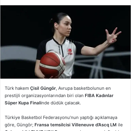
Türk hakem
Çisil Güngör
, Avrupa basketbolunun en
prestijli organizasyonlarından biri olan
FIBA Kadınlar
Süper Kupa Finali
nde düdük çalacak.
Türkiye Basketbol Federasyonu’nun yaptığı açıklamaya
göre, Güngör;
Fransa temsilcisi Villeneuve d’Ascq LM
ile