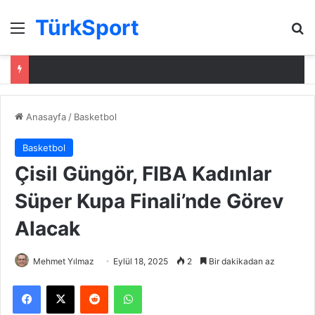
TürkSport
Menü
Ar
Anasayfa
/
Basketbol
Basketbol
Çisil Güngör, FIBA Kadınlar
Süper Kupa Finali’nde Görev
Alacak
Mehmet Yılmaz
Eylül 18, 2025
2
Bir dakikadan az
Facebook
X
Reddit
WhatsApp