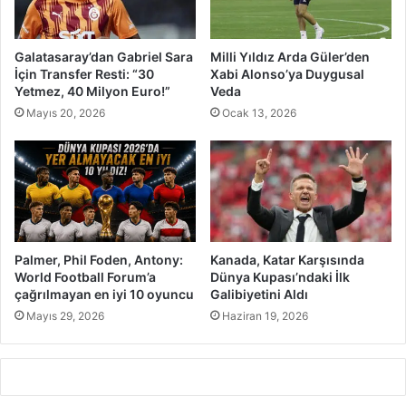
Galatasaray’dan Gabriel Sara
Milli Yıldız Arda Güler’den
İçin Transfer Resti: “30
Xabi Alonso’ya Duygusal
Yetmez, 40 Milyon Euro!”
Veda
Mayıs 20, 2026
Ocak 13, 2026
Palmer, Phil Foden, Antony:
Kanada, Katar Karşısında
World Football Forum’a
Dünya Kupası’ndaki İlk
çağrılmayan en iyi 10 oyuncu
Galibiyetini Aldı
Mayıs 29, 2026
Haziran 19, 2026