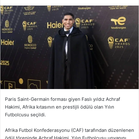
Paris Saint-Germain forması giyen Faslı yıldız Achraf
Hakimi, Afrika kıtasının en prestijli ödülü olan Yılın
Futbolcusu seçildi.
Afrika Futbol Konfederasyonu (CAF) tarafından düzenlenen
ödül töreninde Achraf Hakimi, Yılın Futbolcusu unvanını