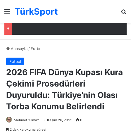
TürkSport
Menü
Ar
Anasayfa
/
Futbol
Futbol
2026 FIFA Dünya Kupası Kura
Çekimi Prosedürleri
Duyuruldu: Türkiye’nin Olası
Torba Konumu Belirlendi
Mehmet Yılmaz
Kasım 26, 2025
0
2 dakika okuma süresi