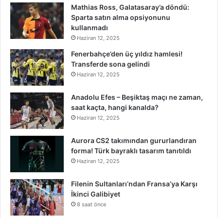
Mathias Ross, Galatasaray’a döndü:
Sparta satın alma opsiyonunu
kullanmadı
Haziran 12, 2025
Fenerbahçe’den üç yıldız hamlesi!
Transferde sona gelindi
Haziran 12, 2025
Anadolu Efes – Beşiktaş maçı ne zaman,
saat kaçta, hangi kanalda?
Haziran 12, 2025
Aurora CS2 takımından gururlandıran
forma! Türk bayraklı tasarım tanıtıldı
Haziran 12, 2025
Filenin Sultanları’ndan Fransa’ya Karşı
İkinci Galibiyet
8 saat önce