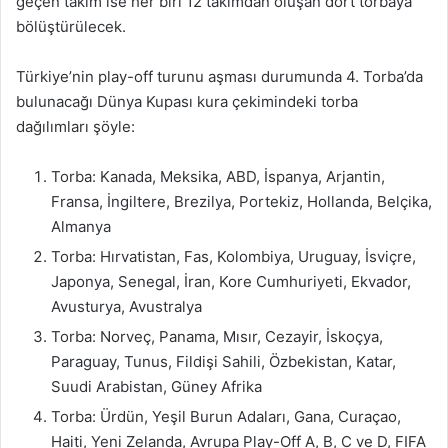
geçen takım ise her biri 12 takımdan oluşan dört torbaya
bölüştürülecek.
Türkiye’nin play-off turunu aşması durumunda 4. Torba’da
bulunacağı Dünya Kupası kura çekimindeki torba
dağılımları şöyle:
Torba: Kanada, Meksika, ABD, İspanya, Arjantin,
Fransa, İngiltere, Brezilya, Portekiz, Hollanda, Belçika,
Almanya
Torba: Hırvatistan, Fas, Kolombiya, Uruguay, İsviçre,
Japonya, Senegal, İran, Kore Cumhuriyeti, Ekvador,
Avusturya, Avustralya
Torba: Norveç, Panama, Mısır, Cezayir, İskoçya,
Paraguay, Tunus, Fildişi Sahili, Özbekistan, Katar,
Suudi Arabistan, Güney Afrika
Torba: Ürdün, Yeşil Burun Adaları, Gana, Curaçao,
Haiti, Yeni Zelanda, Avrupa Play-Off A, B, C ve D, FIFA