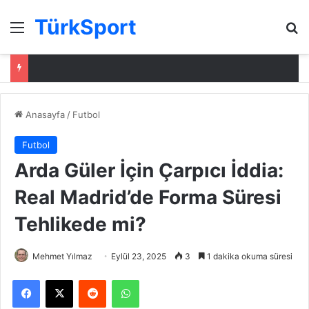
TürkSport
Menü
Ar
Anasayfa
/
Futbol
Futbol
Arda Güler İçin Çarpıcı İddia:
Real Madrid’de Forma Süresi
Tehlikede mi?
Mehmet Yılmaz
Eylül 23, 2025
3
1 dakika okuma süresi
Facebook
X
Reddit
WhatsApp