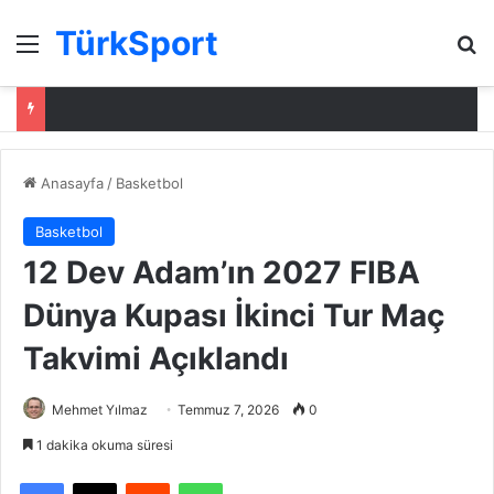
TürkSport
Menü
Ar
Anasayfa
/
Basketbol
Basketbol
12 Dev Adam’ın 2027 FIBA
Dünya Kupası İkinci Tur Maç
Takvimi Açıklandı
Mehmet Yılmaz
Temmuz 7, 2026
0
1 dakika okuma süresi
Facebook
X
Reddit
WhatsApp