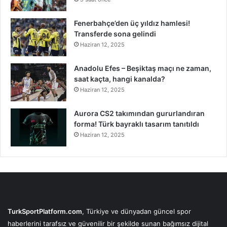
Fenerbahçe’den üç yıldız hamlesi!
Transferde sona gelindi
Haziran 12, 2025
Anadolu Efes – Beşiktaş maçı ne zaman,
saat kaçta, hangi kanalda?
Haziran 12, 2025
Aurora CS2 takımından gururlandıran
forma! Türk bayraklı tasarım tanıtıldı
Haziran 12, 2025
TurkSportPlatform.com
, Türkiye ve dünyadan güncel spor
haberlerini tarafsız ve güvenilir bir şekilde sunan bağımsız dijital