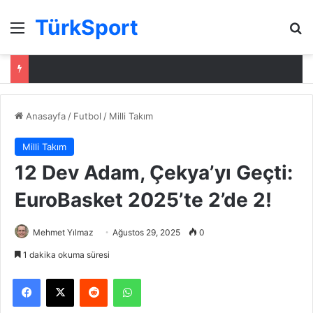
TürkSport
Menü
Ar
Anasayfa
/
Futbol
/
Milli Takım
Milli Takım
12 Dev Adam, Çekya’yı Geçti:
EuroBasket 2025’te 2’de 2!
Mehmet Yılmaz
Ağustos 29, 2025
0
1 dakika okuma süresi
Facebook
X
Reddit
WhatsApp