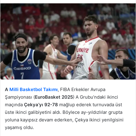
A
Milli Basketbol Takımı
, FIBA Erkekler Avrupa
Şampiyonası (
EuroBasket 2025
) A Grubu’ndaki ikinci
maçında
Çekya’yı 92-78
mağlup ederek turnuvada üst
üste ikinci galibiyetini aldı. Böylece ay-yıldızlılar grupta
yoluna kayıpsız devam ederken, Çekya ikinci yenilgisini
yaşamış oldu.