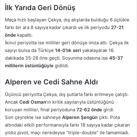
İlk Yarıda Geri Dönüş
Maça hızlı başlayan Çekya, dış atışlarda bulduğu 6 üçlükle
farkı bir ara 8 sayıya kadar çıkardı ve ilk periyodu
27-21
önde
kapattı.
İkinci periyotta ise milliler geri dönüşe imza attı. Çekya ilk
sayıyı bulsa da Türkiye
14-0’lık seri
yakalayarak 16.
dakikada 35-28 öne geçti. Soyunma odasına ise
45-37
millilerin üstünlüğüyle
gidildi.
Alperen ve Cedi Sahne Aldı
Üçüncü periyotta Çekya, dış şutlarla farkı eritmeye çalıştı.
Ancak
Cedi Osman
’ın kritik sayılarıyla üstünlüğünü
koruyan milliler, final periyoduna
72-62 önde
girdi.
Son çeyrekte ise sahneye
Alperen Şengün
çıktı. Pota
altındaki etkili performansıyla farkı 18 sayıya kadar çıkaran
yıldız pivot, maçı neredeyse “triple-double” ile tamamladı.