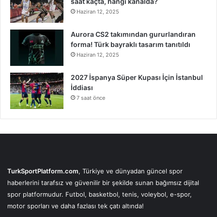
saat kaçta, hangi kanalda?
Haziran 12, 2025
Aurora CS2 takımından gururlandıran
forma! Türk bayraklı tasarım tanıtıldı
Haziran 12, 2025
2027 İspanya Süper Kupası İçin İstanbul
İddiası
7 saat önce
TurkSportPlatform.com
, Türkiye ve dünyadan güncel spor
haberlerini tarafsız ve güvenilir bir şekilde sunan bağımsız dijital
spor platformudur. Futbol, basketbol, tenis, voleybol, e-spor,
motor sporları ve daha fazlası tek çatı altında!