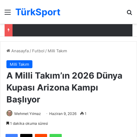
TürkSport
Menü
Ar
Anasayfa
/
Futbol
/
Milli Takım
Milli Takım
A Milli Takım’ın 2026 Dünya
Kupası Arizona Kampı
Başlıyor
Mehmet Yılmaz
Haziran 9, 2026
1
1 dakika okuma süresi
Facebook
X
Reddit
WhatsApp