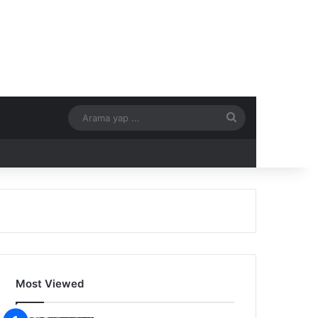
Arama
yap
...
Most Viewed