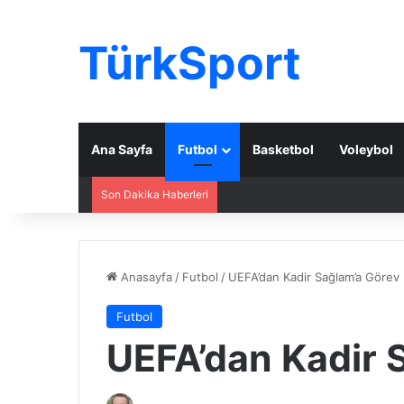
TürkSport
Ana Sayfa
Futbol
Basketbol
Voleybol
Son Dakika Haberleri
Anasayfa
/
Futbol
/
UEFA’dan Kadir Sağlam’a Görev
Futbol
UEFA’dan Kadir 