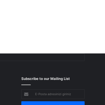
Subscribe to our Mailing List
E-
Posta
adresinizi