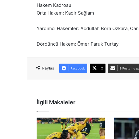
Hakem Kadrosu
Orta Hakem: Kadir Sağlam
Yardımcı Hakemler: Abdullah Bora Özkara, Cand
Dördüncü Hakem: Ömer Faruk Turtay
Paylaş
Facebook
X
E-Posta ile p
İlgili Makaleler