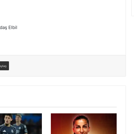
aş Elbil
aylaş