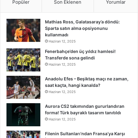
Popüler
Son Eklenen
Yorumlar
Mathias Ross, Galatasaray’a döndü:
Sparta satın alma opsiyonunu
kullanmadı
Haziran 12, 2025
Fenerbahçe’den üç yıldız hamlesi!
Transferde sona gelindi
Haziran 12, 2025
Anadolu Efes – Beşiktaş maçı ne zaman,
saat kaçta, hangi kanalda?
Haziran 12, 2025
Aurora CS2 takımından gururlandıran
forma! Türk bayraklı tasarım tanıtıldı
Haziran 12, 2025
Filenin Sultanları’ndan Fransa’ya Karşı