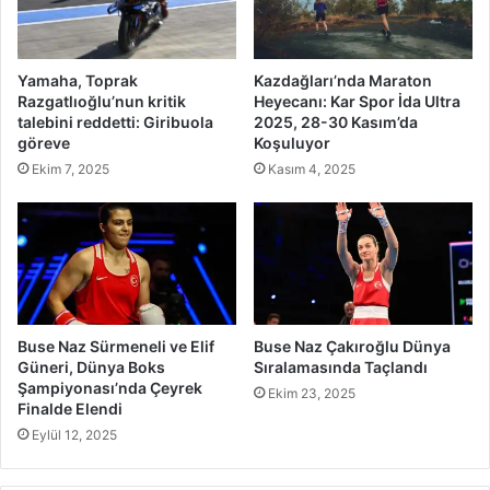
Yamaha, Toprak
Kazdağları’nda Maraton
Razgatlıoğlu’nun kritik
Heyecanı: Kar Spor İda Ultra
talebini reddetti: Giribuola
2025, 28-30 Kasım’da
göreve
Koşuluyor
Ekim 7, 2025
Kasım 4, 2025
Buse Naz Sürmeneli ve Elif
Buse Naz Çakıroğlu Dünya
Güneri, Dünya Boks
Sıralamasında Taçlandı
Şampiyonası’nda Çeyrek
Ekim 23, 2025
Finalde Elendi
Eylül 12, 2025