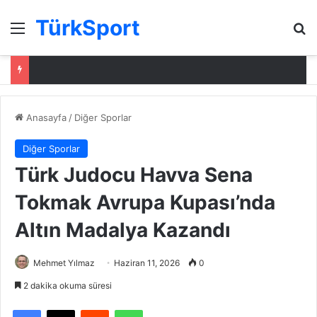
TürkSport
Menü
Ar
Anasayfa
/
Diğer Sporlar
Diğer Sporlar
Türk Judocu Havva Sena
Tokmak Avrupa Kupası’nda
Altın Madalya Kazandı
Mehmet Yılmaz
Haziran 11, 2026
0
2 dakika okuma süresi
Facebook
X
Reddit
WhatsApp