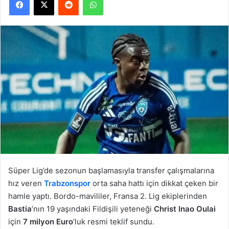
Süper Lig’de sezonun başlamasıyla transfer çalışmalarına
hız veren
Trabzonspor
orta saha hattı için dikkat çeken bir
hamle yaptı. Bordo-mavililer, Fransa 2. Lig ekiplerinden
Bastia
’nın 19 yaşındaki Fildişili yeteneği
Christ Inao Oulai
için
7 milyon Euro
’luk resmi teklif sundu.