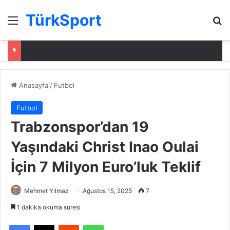
TürkSport
Menü
Ar
Anasayfa
/
Futbol
Futbol
Trabzonspor’dan 19
Yaşındaki Christ Inao Oulai
İçin 7 Milyon Euro’luk Teklif
Mehmet Yılmaz
Ağustos 15, 2025
7
1 dakika okuma süresi
Facebook
X
Reddit
WhatsApp