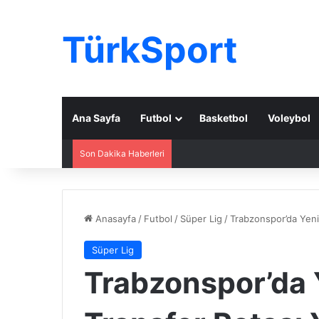
TürkSport
Ana Sayfa
Futbol
Basketbol
Voleybol
Son Dakika Haberleri
Anasayfa
/
Futbol
/
Süper Lig
/
Trabzonspor’da Yeni
Süper Lig
Trabzonspor’da 