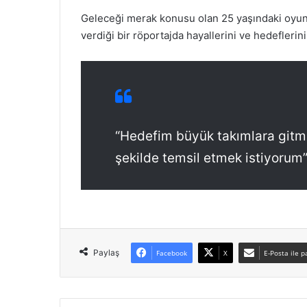
Geleceği merak konusu olan 25 yaşındaki oyuncu
verdiği bir röportajda hayallerini ve hedeflerini
“Hedefim büyük takımlara gitme
şekilde temsil etmek istiyorum
Paylaş
Facebook
X
E-Posta ile p