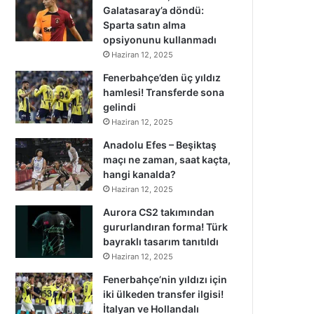
Galatasaray’a döndü:
Sparta satın alma
opsiyonunu kullanmadı
Haziran 12, 2025
Fenerbahçe’den üç yıldız
hamlesi! Transferde sona
gelindi
Haziran 12, 2025
Anadolu Efes – Beşiktaş
maçı ne zaman, saat kaçta,
hangi kanalda?
Haziran 12, 2025
Aurora CS2 takımından
gururlandıran forma! Türk
bayraklı tasarım tanıtıldı
Haziran 12, 2025
Fenerbahçe’nin yıldızı için
iki ülkeden transfer ilgisi!
İtalyan ve Hollandalı