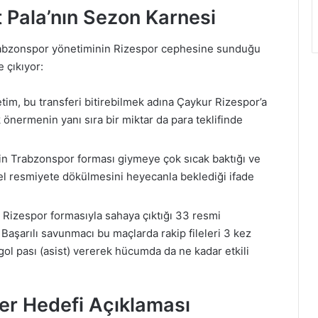
t Pala’nın Sezon Karnesi
 Trabzonspor yönetiminin Rizespor cephesine sunduğu
 çıkıyor:
im, bu transferi bitirebilmek adına Çaykur Rizespor’a
ermenin yanı sıra bir miktar da para teklifinde
in Trabzonspor forması giymeye çok sıcak baktığı ve
el resmiyete dökülmesini heyecanla beklediği ifade
 Rizespor formasıyla sahaya çıktığı 33 resmi
Başarılı savunmacı bu maçlarda rakip fileleri 3 kez
gol pası (asist) vererek hücumda da ne kadar etkili
er Hedefi Açıklaması