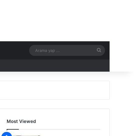
Arama
yap
...
Most Viewed