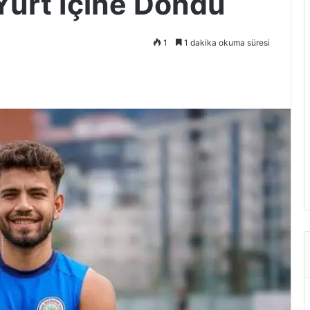
Yurt İçine Döndü
1
1 dakika okuma süresi