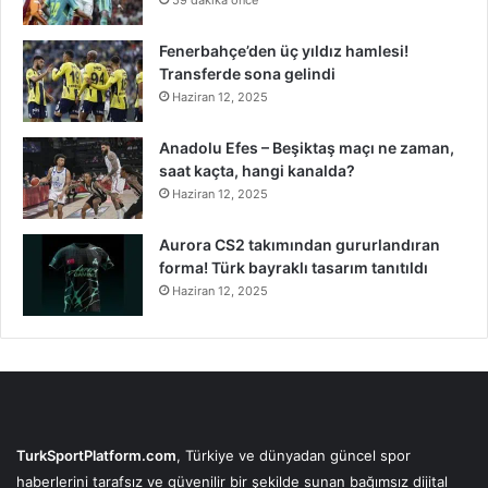
Fenerbahçe’den üç yıldız hamlesi!
Transferde sona gelindi
Haziran 12, 2025
Anadolu Efes – Beşiktaş maçı ne zaman,
saat kaçta, hangi kanalda?
Haziran 12, 2025
Aurora CS2 takımından gururlandıran
forma! Türk bayraklı tasarım tanıtıldı
Haziran 12, 2025
TurkSportPlatform.com
, Türkiye ve dünyadan güncel spor
haberlerini tarafsız ve güvenilir bir şekilde sunan bağımsız dijital