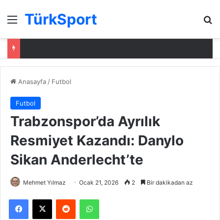
TürkSport
Menü
Ar
Anasayfa
/
Futbol
Futbol
Trabzonspor’da Ayrılık
Resmiyet Kazandı: Danylo
Sikan Anderlecht’te
Mehmet Yılmaz
Ocak 21, 2026
2
Bir dakikadan az
Facebook
X
Reddit
WhatsApp