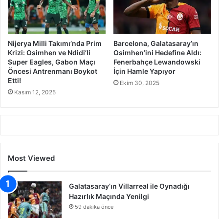
Nijerya Milli Takımı’nda Prim
Barcelona, Galatasaray’ın
Krizi: Osimhen ve Ndidi’li
Osimhen’ini Hedefine Aldı:
Super Eagles, Gabon Maçı
Fenerbahçe Lewandowski
Öncesi Antrenmanı Boykot
İçin Hamle Yapıyor
Etti!
Ekim 30, 2025
Kasım 12, 2025
Most Viewed
Galatasaray’ın Villarreal ile Oynadığı
Hazırlık Maçında Yenilgi
59 dakika önce