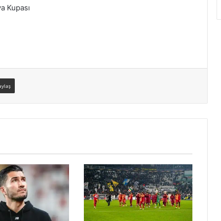
ya Kupası
aylaş