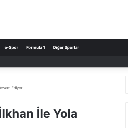
e-Spor
Formula 1
Diğer Sporlar
 Devam Ediyor
lkhan İle Yola