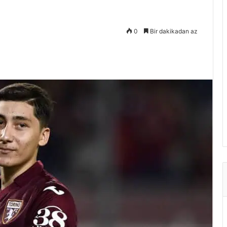
0
Bir dakikadan az