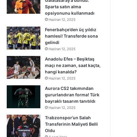
Galatasaray’a döndü:
Sparta satın alma
opsiyonunu kullanmadı
Haziran 12, 2025
Fenerbahçe’den üç yıldız
hamlesi! Transferde sona
gelindi
Haziran 12, 2025
Anadolu Efes – Beşiktaş
maçı ne zaman, saat kaçta,
hangi kanalda?
Haziran 12, 2025
Aurora CS2 takımından
gururlandıran forma! Türk
bayraklı tasarım tanıtıldı
Haziran 12, 2025
Trabzonspor’un Salah
Transferinin Maliyeti Belli
Oldu