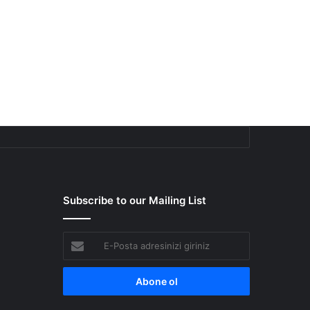
Subscribe to our Mailing List
E-
Posta
adresinizi
giriniz