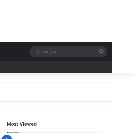
Arama
yap
...
Most Viewed