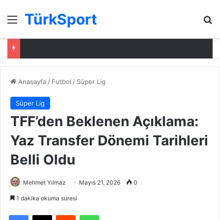
TürkSport
Menü
Ar
Anasayfa
/
Futbol
/
Süper Lig
Süper Lig
TFF’den Beklenen Açıklama:
Yaz Transfer Dönemi Tarihleri
Belli Oldu
Mehmet Yılmaz
Mayıs 21, 2026
0
1 dakika okuma süresi
Facebook
X
Reddit
WhatsApp