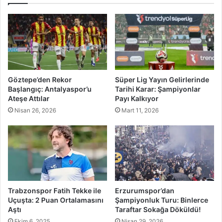
Göztepe’den Rekor
Süper Lig Yayın Gelirlerinde
Başlangıç: Antalyaspor’u
Tarihi Karar: Şampiyonlar
Ateşe Attılar
Payı Kalkıyor
Nisan 26, 2026
Mart 11, 2026
Trabzonspor Fatih Tekke ile
Erzurumspor’dan
Uçuşta: 2 Puan Ortalamasını
Şampiyonluk Turu: Binlerce
Aştı
Taraftar Sokağa Döküldü!
Ekim 6, 2025
Nisan 29, 2026