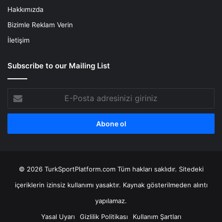
Hakkımızda
Bizimle Reklam Verin
İletişim
Subscribe to our Mailing List
E-
Posta
adresinizi
giriniz
© 2026 TurkSportPlatform.com Tüm hakları saklıdır. Sitedeki
içeriklerin izinsiz kullanımı yasaktır. Kaynak gösterilmeden alıntı
yapılamaz.
Yasal Uyarı
Gizlilik Politikası
Kullanım Şartları