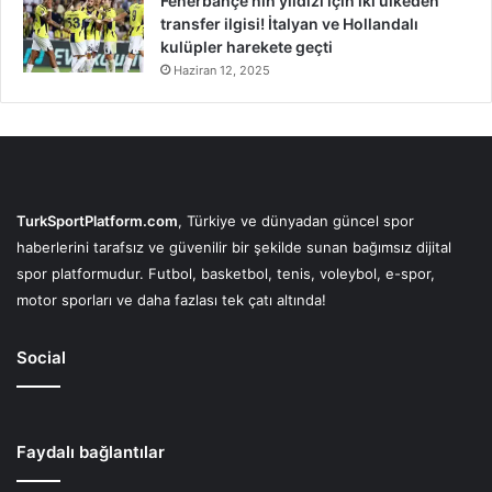
Fenerbahçe’nin yıldızı için iki ülkeden
transfer ilgisi! İtalyan ve Hollandalı
kulüpler harekete geçti
Haziran 12, 2025
TurkSportPlatform.com
, Türkiye ve dünyadan güncel spor
haberlerini tarafsız ve güvenilir bir şekilde sunan bağımsız dijital
spor platformudur. Futbol, basketbol, tenis, voleybol, e-spor,
motor sporları ve daha fazlası tek çatı altında!
Social
Faydalı bağlantılar