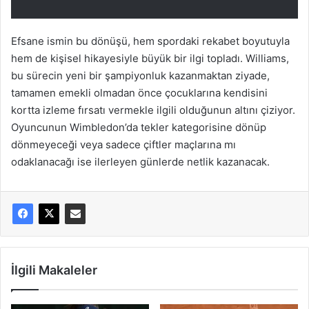
Efsane ismin bu dönüşü, hem spordaki rekabet boyutuyla
hem de kişisel hikayesiyle büyük bir ilgi topladı. Williams,
bu sürecin yeni bir şampiyonluk kazanmaktan ziyade,
tamamen emekli olmadan önce çocuklarına kendisini
kortta izleme fırsatı vermekle ilgili olduğunun altını çiziyor.
Oyuncunun Wimbledon’da tekler kategorisine dönüp
dönmeyeceği veya sadece çiftler maçlarına mı
odaklanacağı ise ilerleyen günlerde netlik kazanacak.
İlgili Makaleler