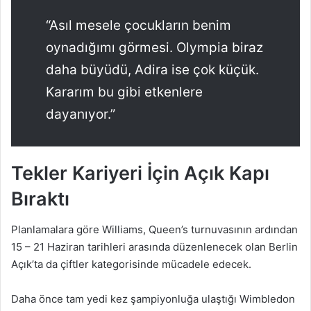
“Asıl mesele çocukların benim
oynadığımı görmesi. Olympia biraz
daha büyüdü, Adira ise çok küçük.
Kararım bu gibi etkenlere
dayanıyor.”
Tekler Kariyeri İçin Açık Kapı
Bıraktı
Planlamalara göre Williams, Queen’s turnuvasının ardından
15 – 21 Haziran tarihleri arasında düzenlenecek olan Berlin
Açık’ta da çiftler kategorisinde mücadele edecek.
Daha önce tam yedi kez şampiyonluğa ulaştığı Wimbledon