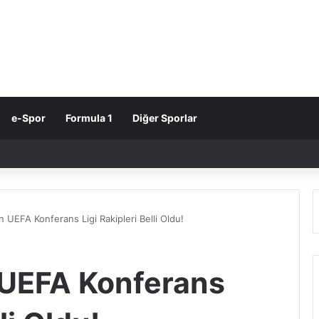
e-Spor
Formula 1
Diğer Sporlar
 UEFA Konferans Ligi Rakipleri Belli Oldu!
UEFA Konferans