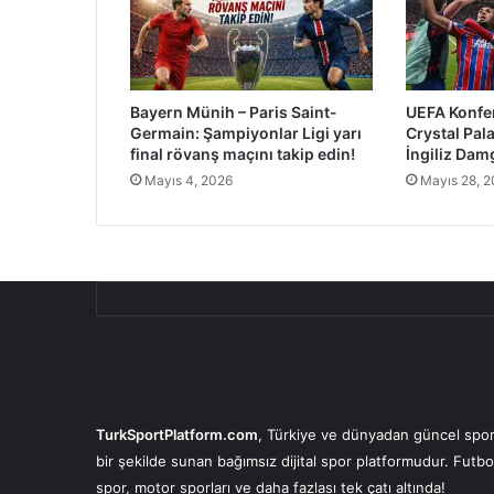
Bayern Münih – Paris Saint-
UEFA Konfer
Germain: Şampiyonlar Ligi yarı
Crystal Pal
final rövanş maçını takip edin!
İngiliz Dam
Mayıs 4, 2026
Mayıs 28, 
TurkSportPlatform.com
, Türkiye ve dünyadan güncel spor 
bir şekilde sunan bağımsız dijital spor platformudur. Futbo
spor, motor sporları ve daha fazlası tek çatı altında!