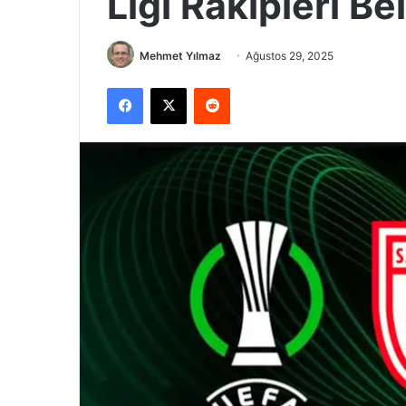
Ligi Rakipleri Bel
Mehmet Yılmaz
Ağustos 29, 2025
Facebook
X
Reddit