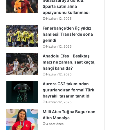
Galatasaray’a döndü:
Sparta satın alma
opsiyonunu kullanmadı
Haziran 12, 2025
Fenerbahçe’den üç yıldız
hamlesi! Transferde sona
gelindi
Haziran 12, 2025
Anadolu Efes – Beşiktaş
maçı ne zaman, saat kaçta,
hangi kanalda?
Haziran 12, 2025
Aurora CS2 takımından
gururlandıran forma! Türk
bayraklı tasarım tanıtıldı
Haziran 12, 2025
Milli Atıcı Tuğba Bugur’dan
Altın Madalya
4 saat önce