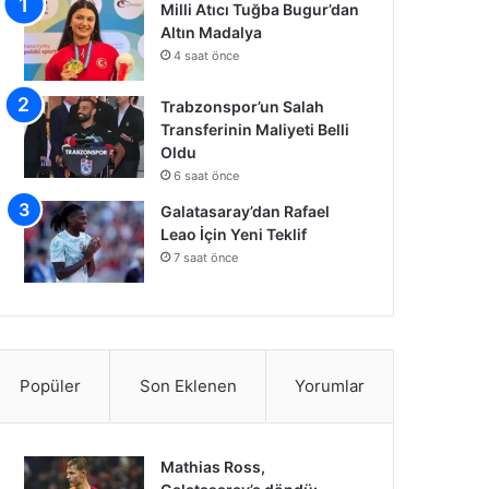
Milli Atıcı Tuğba Bugur’dan
Altın Madalya
4 saat önce
Trabzonspor’un Salah
Transferinin Maliyeti Belli
Oldu
6 saat önce
Galatasaray’dan Rafael
Leao İçin Yeni Teklif
7 saat önce
Popüler
Son Eklenen
Yorumlar
Mathias Ross,