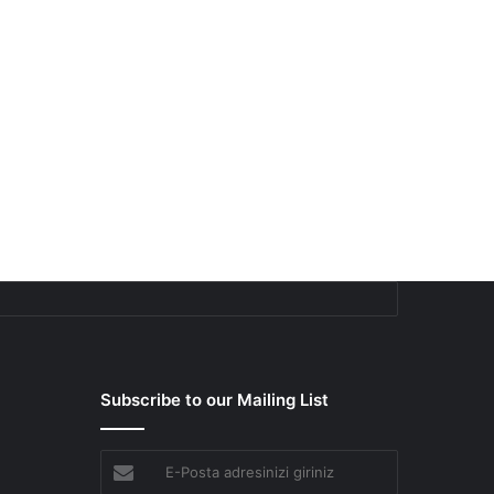
Subscribe to our Mailing List
E-
Posta