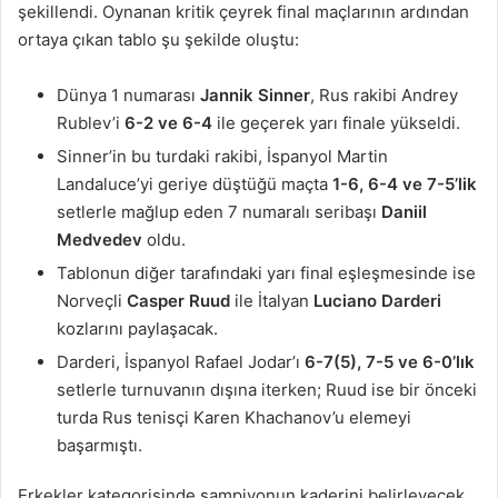
şekillendi. Oynanan kritik çeyrek final maçlarının ardından
ortaya çıkan tablo şu şekilde oluştu:
Dünya 1 numarası
Jannik Sinner
, Rus rakibi Andrey
Rublev’i
6-2 ve 6-4
ile geçerek yarı finale yükseldi.
Sinner’in bu turdaki rakibi, İspanyol Martin
Landaluce’yi geriye düştüğü maçta
1-6, 6-4 ve 7-5’lik
setlerle mağlup eden 7 numaralı seribaşı
Daniil
Medvedev
oldu.
Tablonun diğer tarafındaki yarı final eşleşmesinde ise
Norveçli
Casper Ruud
ile İtalyan
Luciano Darderi
kozlarını paylaşacak.
Darderi, İspanyol Rafael Jodar’ı
6-7(5), 7-5 ve 6-0’lık
setlerle turnuvanın dışına iterken; Ruud ise bir önceki
turda Rus tenisçi Karen Khachanov’u elemeyi
başarmıştı.
Erkekler kategorisinde şampiyonun kaderini belirleyecek