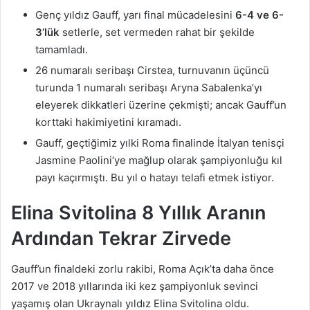
Genç yıldız Gauff, yarı final mücadelesini
6-4 ve 6-
3’lük
setlerle, set vermeden rahat bir şekilde
tamamladı.
26 numaralı seribaşı Cirstea, turnuvanın üçüncü
turunda 1 numaralı seribaşı Aryna Sabalenka’yı
eleyerek dikkatleri üzerine çekmişti; ancak Gauff’un
korttaki hakimiyetini kıramadı.
Gauff, geçtiğimiz yılki Roma finalinde İtalyan tenisçi
Jasmine Paolini’ye mağlup olarak şampiyonluğu kıl
payı kaçırmıştı. Bu yıl o hatayı telafi etmek istiyor.
Elina Svitolina 8 Yıllık Aranın
Ardından Tekrar Zirvede
Gauff’un finaldeki zorlu rakibi, Roma Açık’ta daha önce
2017 ve 2018 yıllarında iki kez şampiyonluk sevinci
yaşamış olan Ukraynalı yıldız Elina Svitolina oldu.