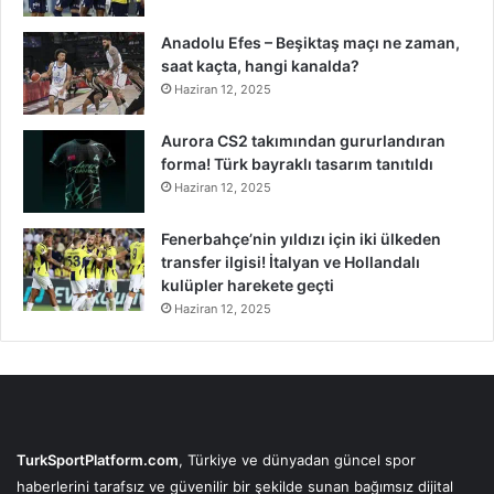
Anadolu Efes – Beşiktaş maçı ne zaman,
saat kaçta, hangi kanalda?
Haziran 12, 2025
Aurora CS2 takımından gururlandıran
forma! Türk bayraklı tasarım tanıtıldı
Haziran 12, 2025
Fenerbahçe’nin yıldızı için iki ülkeden
transfer ilgisi! İtalyan ve Hollandalı
kulüpler harekete geçti
Haziran 12, 2025
TurkSportPlatform.com
, Türkiye ve dünyadan güncel spor
haberlerini tarafsız ve güvenilir bir şekilde sunan bağımsız dijital