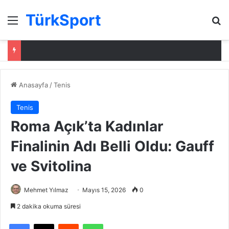
TürkSport
Menü
Ar
Anasayfa
/
Tenis
Tenis
Roma Açık’ta Kadınlar
Finalinin Adı Belli Oldu: Gauff
ve Svitolina
Mehmet Yılmaz
Mayıs 15, 2026
0
2 dakika okuma süresi
Facebook
X
Reddit
WhatsApp