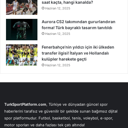
saat kaçta, hangi kanalda?
Haziran 12, 2025
Aurora CS2 takımından gururlandıran
forma! Türk bayraklı tasarım tanıtıldı
Haziran 12, 2025
Fenerbahçe’nin yıldızı için iki ülkeden
transfer ilgisi! İtalyan ve Hollandalı
kulüpler harekete geçti
Haziran 12, 2025
TurkSportPlatform.com
, Türkiye ve dünyadan güncel spor
haberlerini tarafsız ve güvenilir bir şekilde sunan bağımsız dijital
spor platformudur. Futbol, basketbol, tenis, voleybol, e-spor,
motor sporları ve daha fazlası tek çatı altında!