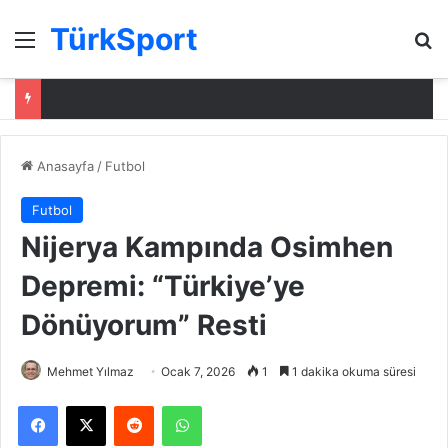
TürkSport
Menü
Ar
Anasayfa
/
Futbol
Futbol
Nijerya Kampında Osimhen
Depremi: “Türkiye’ye
Dönüyorum” Resti
Mehmet Yılmaz
Ocak 7, 2026
1
1 dakika okuma süresi
Facebook
X
Reddit
WhatsApp