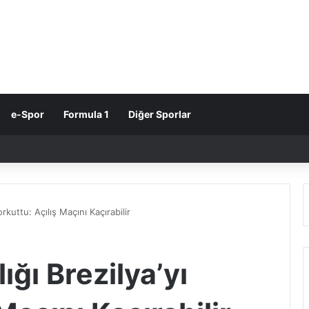
e-Spor
Formula 1
Diğer Sporlar
rkuttu: Açılış Maçını Kaçırabilir
ığı Brezilya’yı