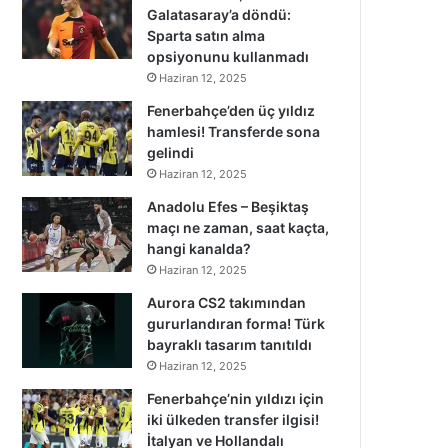
Galatasaray’a döndü:
Sparta satın alma
opsiyonunu kullanmadı
Haziran 12, 2025
Fenerbahçe’den üç yıldız
hamlesi! Transferde sona
gelindi
Haziran 12, 2025
Anadolu Efes – Beşiktaş
maçı ne zaman, saat kaçta,
hangi kanalda?
Haziran 12, 2025
Aurora CS2 takımından
gururlandıran forma! Türk
bayraklı tasarım tanıtıldı
Haziran 12, 2025
Fenerbahçe’nin yıldızı için
iki ülkeden transfer ilgisi!
İtalyan ve Hollandalı