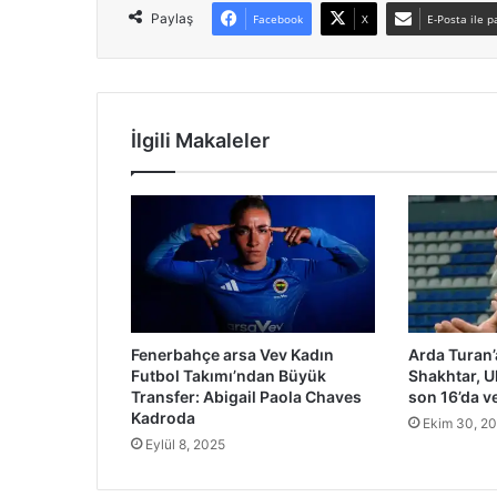
Paylaş
Facebook
X
E-Posta ile p
İlgili Makaleler
Fenerbahçe arsa Vev Kadın
Arda Turan’
Futbol Takımı’ndan Büyük
Shakhtar, U
Transfer: Abigail Paola Chaves
son 16’da ve
Kadroda
Ekim 30, 2
Eylül 8, 2025