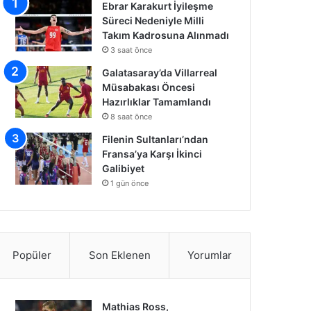
Ebrar Karakurt İyileşme
Süreci Nedeniyle Milli
Takım Kadrosuna Alınmadı
3 saat önce
Galatasaray’da Villarreal
Müsabakası Öncesi
Hazırlıklar Tamamlandı
8 saat önce
Filenin Sultanları’ndan
Fransa’ya Karşı İkinci
Galibiyet
1 gün önce
Popüler
Son Eklenen
Yorumlar
Mathias Ross,