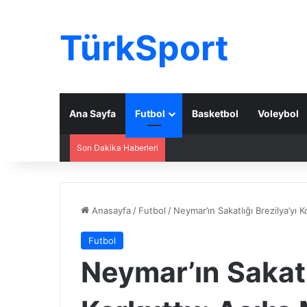
TürkSport
Ana Sayfa
Futbol
Basketbol
Voleybol
Son Dakika Haberleri
Anasayfa
/
Futbol
/
Neymar’ın Sakatlığı Brezilya’yı Ko
Futbol
Neymar’ın Sakatl