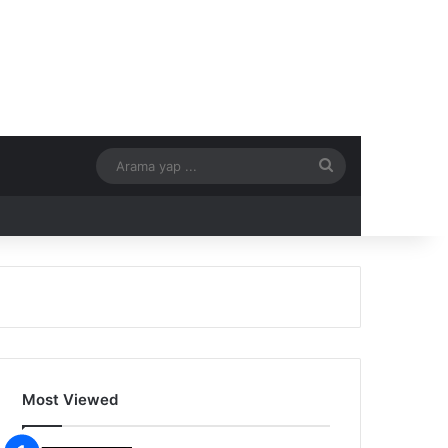
Arama
yap
...
Most Viewed