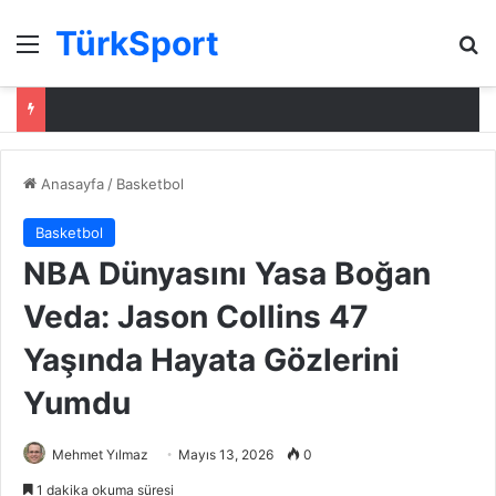
TürkSport
Menü
Ar
Anasayfa
/
Basketbol
Basketbol
NBA Dünyasını Yasa Boğan
Veda: Jason Collins 47
Yaşında Hayata Gözlerini
Yumdu
Mehmet Yılmaz
Mayıs 13, 2026
0
1 dakika okuma süresi