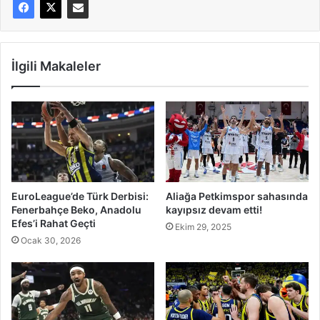
İlgili Makaleler
EuroLeague’de Türk Derbisi:
Aliağa Petkimspor sahasında
Fenerbahçe Beko, Anadolu
kayıpsız devam etti!
Efes’i Rahat Geçti
Ekim 29, 2025
Ocak 30, 2026