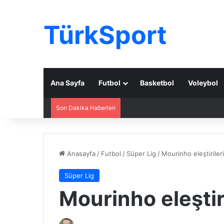
TürkSport
Ana Sayfa
Futbol
Basketbol
Voleybol
Son Dakika Haberleri
Anasayfa
/
Futbol
/
Süper Lig
/
Mourinho eleştirile
Süper Lig
Mourinho eleştir