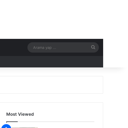
Arama
yap
...
Most Viewed