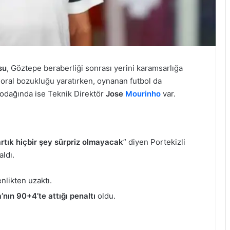
su
, Göztepe beraberliği sonrası yerini karamsarlığa
moral bozukluğu yaratırken, oynanan futbol da
rin odağında ise Teknik Direktör
Jose
Mourinho
var.
artık hiçbir şey sürpriz olmayacak
” diyen Portekizli
aldı.
nlikten uzaktı.
’nın 90+4’te attığı penaltı
oldu.