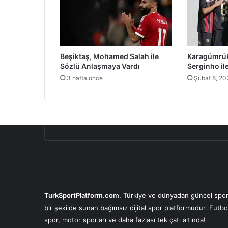
Beşiktaş, Mohamed Salah ile
Karagümrük
Sözlü Anlaşmaya Vardı
Serginho ile
3 hafta önce
Şubat 8, 20
TurkSportPlatform.com
, Türkiye ve dünyadan güncel spor 
bir şekilde sunan bağımsız dijital spor platformudur. Futbo
spor, motor sporları ve daha fazlası tek çatı altında!