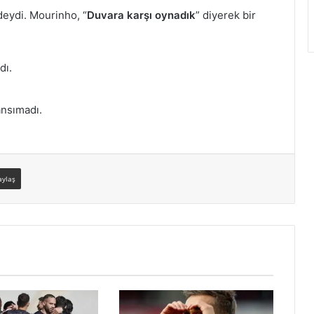
ndeydi. Mourinho, “
Duvara karşı oynadık
” diyerek bir
dı.
ansımadı.
aylaş