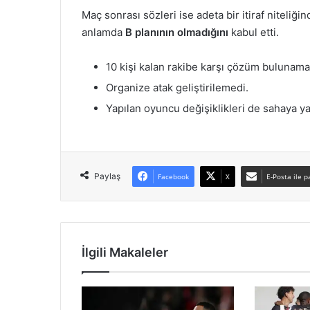
Maç sonrası sözleri ise adeta bir itiraf niteliği
anlamda
B planının olmadığını
kabul etti.
10 kişi kalan rakibe karşı çözüm bulunama
Organize atak geliştirilemedi.
Yapılan oyuncu değişiklikleri de sahaya y
Paylaş
Facebook
X
E-Posta ile p
İlgili Makaleler