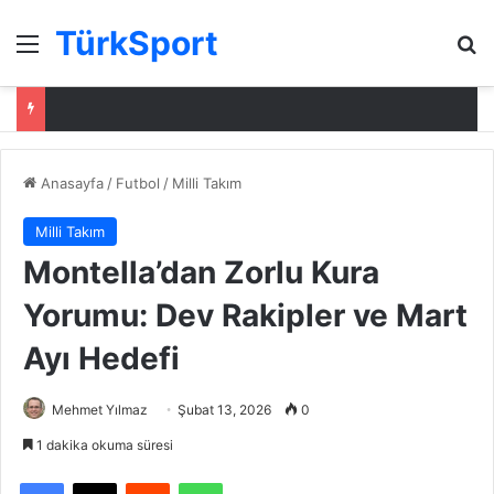
TürkSport
Menü
Ar
Anasayfa
/
Futbol
/
Milli Takım
Milli Takım
Montella’dan Zorlu Kura
Yorumu: Dev Rakipler ve Mart
Ayı Hedefi
Mehmet Yılmaz
Şubat 13, 2026
0
1 dakika okuma süresi
Facebook
X
Reddit
WhatsApp