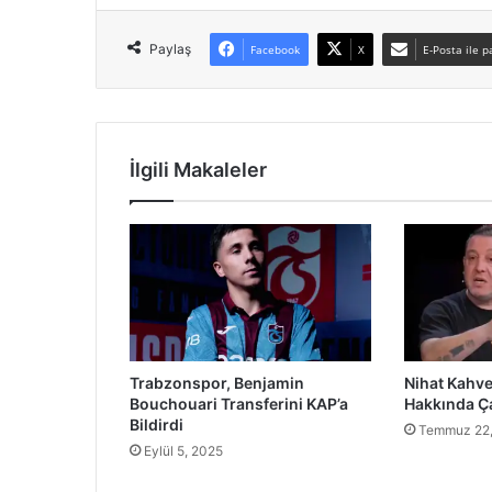
Paylaş
Facebook
X
E-Posta ile p
İlgili Makaleler
Trabzonspor, Benjamin
Nihat Kahv
Bouchouari Transferini KAP’a
Hakkında Ça
Bildirdi
Temmuz 22,
Eylül 5, 2025