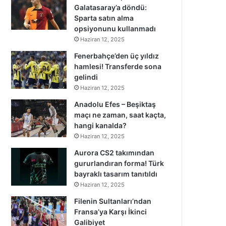
Galatasaray’a döndü:
Sparta satın alma
opsiyonunu kullanmadı
Haziran 12, 2025
Fenerbahçe’den üç yıldız
hamlesi! Transferde sona
gelindi
Haziran 12, 2025
Anadolu Efes – Beşiktaş
maçı ne zaman, saat kaçta,
hangi kanalda?
Haziran 12, 2025
Aurora CS2 takımından
gururlandıran forma! Türk
bayraklı tasarım tanıtıldı
Haziran 12, 2025
Filenin Sultanları’ndan
Fransa’ya Karşı İkinci
Galibiyet