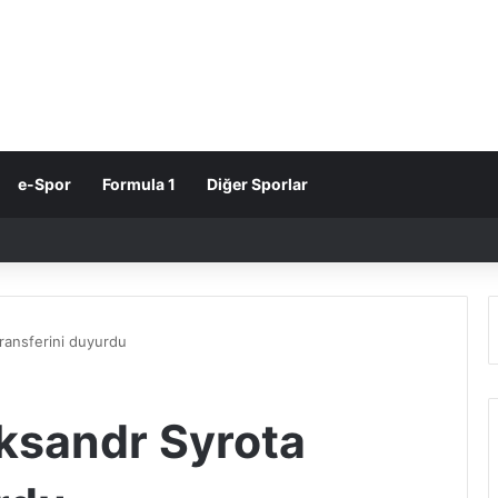
e-Spor
Formula 1
Diğer Sporlar
transferini duyurdu
eksandr Syrota