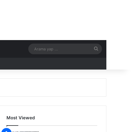
Arama
yap
...
Most Viewed