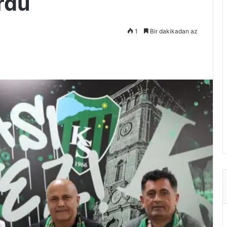
rdu
1
Bir dakikadan az