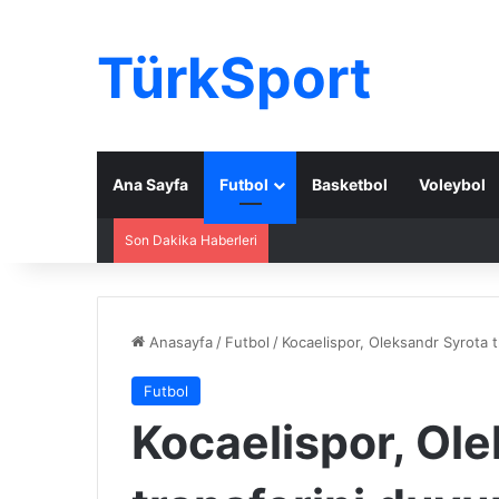
TürkSport
Ana Sayfa
Futbol
Basketbol
Voleybol
Son Dakika Haberleri
Anasayfa
/
Futbol
/
Kocaelispor, Oleksandr Syrota 
Futbol
Kocaelispor, Ol