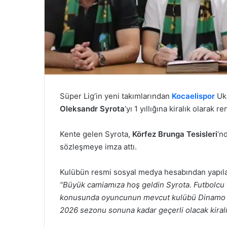
Süper Lig’in yeni takımlarından
Kocaelispor
Ukr
Oleksandr Syrota
’yı 1 yıllığına kiralık olarak r
Kente gelen Syrota,
Körfez Brunga Tesisleri
’n
sözleşmeye imza attı.
Kulübün resmi sosyal medya hesabından yapılan
“Büyük camiamıza hoş geldin Syrota. Futbolcu 
konusunda oyuncunun mevcut kulübü Dinamo Kie
2026 sezonu sonuna kadar geçerli olacak kiral