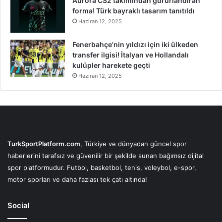
Aurora CS2 takımından gururlandıran
forma! Türk bayraklı tasarım tanıtıldı
Haziran 12, 2025
Fenerbahçe’nin yıldızı için iki ülkeden
transfer ilgisi! İtalyan ve Hollandalı
kulüpler harekete geçti
Haziran 12, 2025
TurkSportPlatform.com
, Türkiye ve dünyadan güncel spor
haberlerini tarafsız ve güvenilir bir şekilde sunan bağımsız dijital
spor platformudur. Futbol, basketbol, tenis, voleybol, e-spor,
motor sporları ve daha fazlası tek çatı altında!
Social