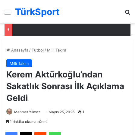
TürkSport
Menü
Ar
Anasayfa
/
Futbol
/
Milli Takım
Milli Takım
Kerem Aktürkoğlu’ndan
Sakatlık Sonrası İlk Açıklama
Geldi
Mehmet Yılmaz
Mayıs 25, 2026
1
1 dakika okuma süresi
Facebook
X
Reddit
WhatsApp