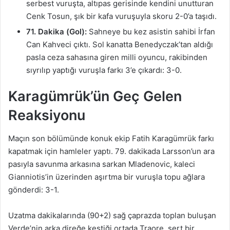
serbest vuruşta, altıpas gerisinde kendini unutturan
Cenk Tosun, şık bir kafa vuruşuyla skoru 2-0’a taşıdı.
71. Dakika (Gol):
Sahneye bu kez asistin sahibi İrfan
Can Kahveci çıktı. Sol kanatta Benedyczak’tan aldığı
pasla ceza sahasına giren milli oyuncu, rakibinden
sıyrılıp yaptığı vuruşla farkı 3’e çıkardı: 3-0.
Karagümrük’ün Geç Gelen
Reaksiyonu
Maçın son bölümünde konuk ekip Fatih Karagümrük farkı
kapatmak için hamleler yaptı. 79. dakikada Larsson’un ara
pasıyla savunma arkasına sarkan Mladenovic, kaleci
Gianniotis’in üzerinden aşırtma bir vuruşla topu ağlara
gönderdi: 3-1.
Uzatma dakikalarında (90+2) sağ çaprazda toplan buluşan
Verde’nin arka direğe kestiği ortada Traore, sert bir