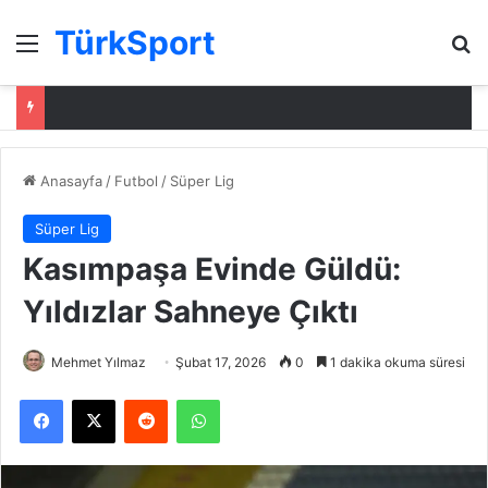
TürkSport
Menü
Ar
Anasayfa
/
Futbol
/
Süper Lig
Süper Lig
Kasımpaşa Evinde Güldü:
Yıldızlar Sahneye Çıktı
Mehmet Yılmaz
Şubat 17, 2026
0
1 dakika okuma süresi
Facebook
X
Reddit
WhatsApp