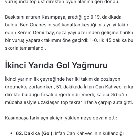
vuruşunda top üst direkten oyun alanına geri döndü.
Baskısını artıran Kasımpaşa, aradığı golü 19. dakikada
buldu. Ben Ouanes’in sağ kanattan kestiği ortayı iyi takip
eden Kerem Demirbay, ceza yayı üzerinden gelişine harika
bir vuruş yaparak takımını öne geçirdi: 1-0. İlk 45 dakika bu
skorla tamamlandı.
İkinci Yarıda Gol Yağmuru
İkinci yarının ilk çeyreğinde her iki takım da pozisyon
üretmekte zorlanırken, 51. dakikada İrfan Can Kahveci arka
direkte bulduğu fırsatı değerlendiremedi; kaleci Grbic’in
müdahalesiyle uzaklaşan top tekrar İrfan’a çarpıp auta gitti.
Kasımpaşa farkı açmak için yüklenmeye devam etti:
62. Dakika (Gol):
İrfan Can Kahveci’nin kullandığı