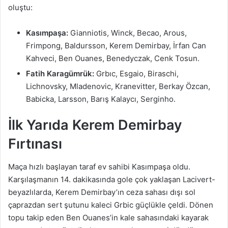
oluştu:
Kasımpaşa:
Gianniotis, Winck, Becao, Arous,
Frimpong, Baldursson, Kerem Demirbay, İrfan Can
Kahveci, Ben Ouanes, Benedyczak, Cenk Tosun.
Fatih Karagümrük:
Grbıc, Esgaio, Biraschi,
Lichnovsky, Mladenovic, Kranevitter, Berkay Özcan,
Babicka, Larsson, Barış Kalaycı, Serginho.
İlk Yarıda Kerem Demirbay
Fırtınası
Maça hızlı başlayan taraf ev sahibi Kasımpaşa oldu.
Karşılaşmanın 14. dakikasında gole çok yaklaşan Lacivert-
beyazlılarda, Kerem Demirbay’ın ceza sahası dışı sol
çaprazdan sert şutunu kaleci Grbic güçlükle çeldi. Dönen
topu takip eden Ben Ouanes’in kale sahasındaki kayarak