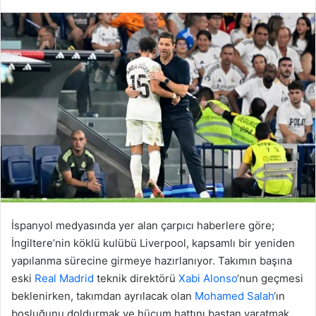
İspanyol medyasında yer alan çarpıcı haberlere göre;
İngiltere’nin köklü kulübü Liverpool, kapsamlı bir yeniden
yapılanma sürecine girmeye hazırlanıyor. Takımın başına
eski
Real Madrid
teknik direktörü
Xabi Alonso
‘nun geçmesi
beklenirken, takımdan ayrılacak olan
Mohamed Salah
‘ın
boşluğunu doldurmak ve hücum hattını baştan yaratmak