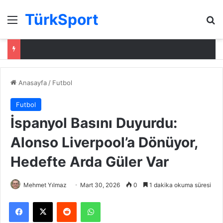
TürkSport
Menü
Ar
Anasayfa
/
Futbol
Futbol
İspanyol Basını Duyurdu:
Alonso Liverpool’a Dönüyor,
Hedefte Arda Güler Var
Mehmet Yılmaz
Mart 30, 2026
0
1 dakika okuma süresi
Facebook
X
Reddit
WhatsApp