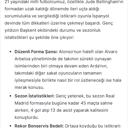
21 yaşındaki milli futbolcumuz, özellikle Jude Bellingham’ın
formadan uzak kaldığı dönemde ileri uçta aldığı
sorumlulukla ve sergilediği istikrarlı oyunla İspanyol
devinde tüm dikkatleri üzerine çekmeyi başardı. Genç
yıldızın Başkent ekibindeki durumu ve sezonluk
istatistikleri şu şekilde öne çıkıyor:
Düzenli Forma Şansı:
Alonso’nun halefi olan Alvaro
Arbeloa yönetiminde de takımın sürekli oynayan
isimlerinden biri olmaya devam eden Arda’nın,
takımdaki diğer sakat oyuncuların tamamen
iyileşmesiyle birlikte nasıl bir rol üstleneceği ise hala
merak konusu.
Sezon İstatistikleri:
Genç yetenek, bu sezon Real
Madrid formasıyla bugüne kadar 45 maçta sahne
alırken, 4 gol atıp 13 de asist yaparak kalitesini
konuşturdu.
Rekor Bonservis Bedeli:
Ortaya koyduğu bu istikrarlı