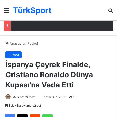
TürkSport
Menü
Ar
Anasayfa
/
Futbol
Futbol
İspanya Çeyrek Finalde,
Cristiano Ronaldo Dünya
Kupası’na Veda Etti
Mehmet Yılmaz
Temmuz 7, 2026
1
1 dakika okuma süresi
Facebook
X
Reddit
WhatsApp