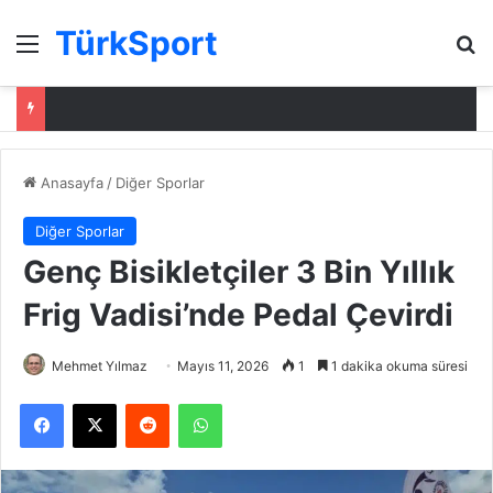
TürkSport
Menü
Ar
Anasayfa
/
Diğer Sporlar
Diğer Sporlar
Genç Bisikletçiler 3 Bin Yıllık
Frig Vadisi’nde Pedal Çevirdi
Mehmet Yılmaz
Mayıs 11, 2026
1
1 dakika okuma süresi
Facebook
X
Reddit
WhatsApp