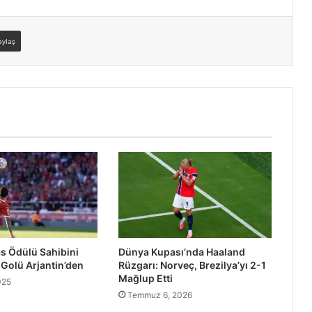
aylaş
s Ödülü Sahibini
Dünya Kupası’nda Haaland
 Golü Arjantin’den
Rüzgarı: Norveç, Brezilya’yı 2-1
Mağlup Etti
025
Temmuz 6, 2026