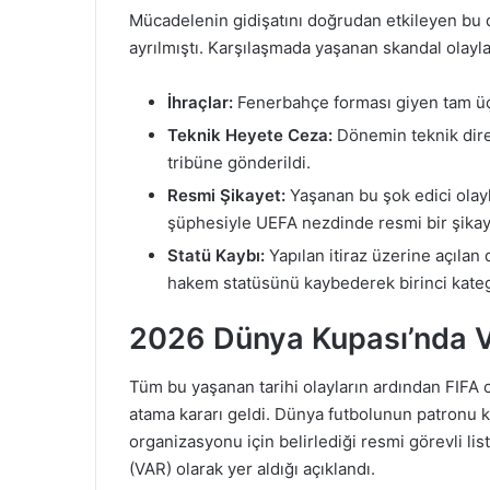
Mücadelenin gidişatını doğrudan etkileyen bu 
ayrılmıştı. Karşılaşmada yaşanan skandal olayl
İhraçlar:
Fenerbahçe forması giyen tam üç f
Teknik Heyete Ceza:
Dönemin teknik dire
tribüne gönderildi.
Resmi Şikayet:
Yaşanan bu şok edici olayl
şüphesiyle UEFA nezdinde resmi bir şika
Statü Kaybı:
Yapılan itiraz üzerine açıla
hakem statüsünü kaybederek birinci kate
2026 Dünya Kupası’nda 
Tüm bu yaşanan tarihi olayların ardından FIFA c
atama kararı geldi. Dünya futbolunun patronu
organizasyonu için belirlediği resmi görevli l
(VAR) olarak yer aldığı açıklandı.