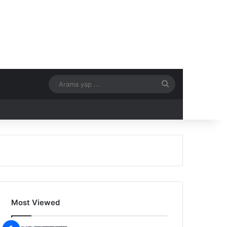
Arama
yap
...
Most Viewed