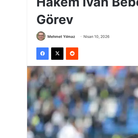
Hakem Ivan Bebe
Görev
Mehmet Yılmaz
Nisan 10, 2026
Facebook
X
Reddit