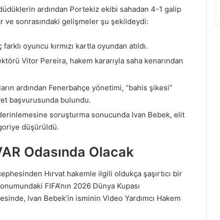
düdüklerin ardından Portekiz ekibi sahadan 4-1 galip
ar ve sonrasındaki gelişmeler şu şekildeydi:
arklı oyuncu kırmızı kartla oyundan atıldı.
ktörü Vitor Pereira, hakem kararıyla saha kenarından
arın ardından Fenerbahçe yönetimi, “bahis şikesi”
yet başvurusunda bulundu.
n derinlemesine soruşturma sonucunda Ivan Bebek, elit
goriye düşürüldü.
VAR Odasında Olacak
ephesinden Hırvat hakemle ilgili oldukça şaşırtıcı bir
 konumundaki FIFA’nın 2026 Dünya Kupası
istesinde, Ivan Bebek’in isminin Video Yardımcı Hakem