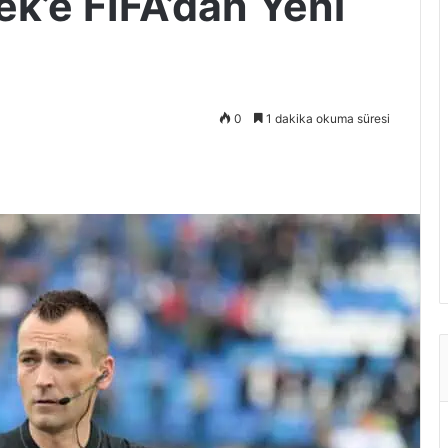
k’e FIFA’dan Yeni
0
1 dakika okuma süresi