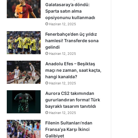
Galatasaray’a döndü:
Sparta satın alma
opsiyonunu kullanmadı
Haziran 12, 2025
Fenerbahçe’den üç yıldız
hamlesi! Transferde sona
gelindi
Haziran 12, 2025
Anadolu Efes – Beşiktaş
maçı ne zaman, saat kaçta,
hangi kanalda?
Haziran 12, 2025
Aurora CS2 takımından
gururlandıran forma! Türk
bayraklı tasarım tanıtıldı
Haziran 12, 2025
Filenin Sultanları’ndan
Fransa’ya Karşı İkinci
Galibiyet