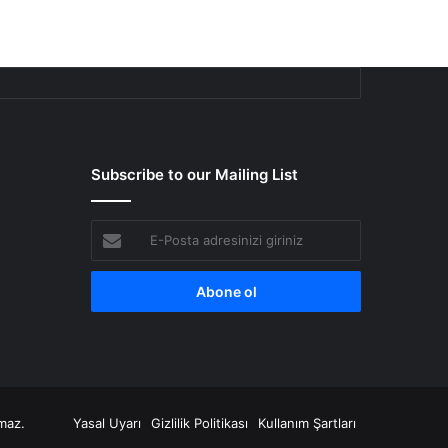
Subscribe to our Mailing List
E-
Posta
adresinizi
giriniz
amaz.
Yasal Uyarı
Gizlilik Politikası
Kullanım Şartları