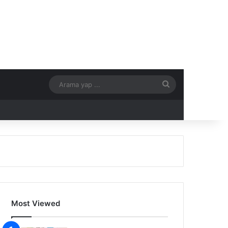
Arama
yap
...
Most Viewed