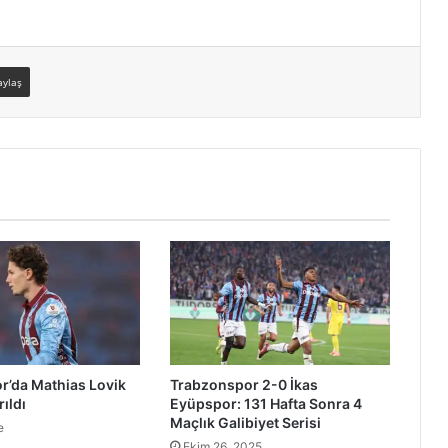
aylaş
r’da Mathias Lovik
Trabzonspor 2-0 İkas
rıldı
Eyüpspor: 131 Hafta Sonra 4
Maçlık Galibiyet Serisi
e
Ekim 26, 2025