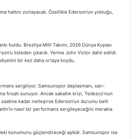
a hattını zorlayacak. Özellikle Ederson’un yokluğu,
.
ankı buldu. Brezilya Milli Takımı, 2026 Dünya Kupası
on’u listeden çıkardı. Yerine John Victor dahil edildi.
diyetini bir kez daha ortaya koydu.
formans sergiliyor. Samsunspor deplasmanı, sarı-
ma fırsatı sunuyor. Ancak sakatlık krizi, Tedesco’nun
aç saatine kadar netleşirse Ederson’un durumu belli
Çetin’in nasıl bir performans sergileyeceğini merakla
deki konumunu güçlendireceği aşikâr. Samsunspor ise