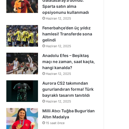
Galatasaray’a döndü:
Sparta satın alma
opsiyonunu kullanmadı
Haziran 12, 2025
Fenerbahçe’den üç yıldız
hamlesi! Transferde sona
gelindi
Haziran 12, 2025
Anadolu Efes – Beşiktaş
maçı ne zaman, saat kaçta,
hangi kanalda?
Haziran 12, 2025
Aurora CS2 takımından
gururlandıran forma! Türk
bayraklı tasarım tanıtıldı
Haziran 12, 2025
Milli Atıcı Tuğba Bugur’dan
Altın Madalya
15 saat önce