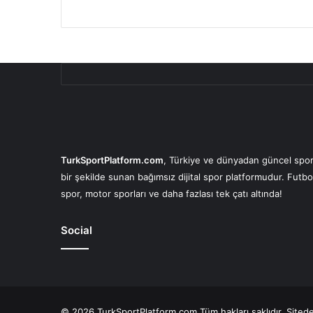
TurkSportPlatform.com
, Türkiye ve dünyadan güncel spor 
bir şekilde sunan bağımsız dijital spor platformudur. Futbo
spor, motor sporları ve daha fazlası tek çatı altında!
Social
© 2026 TurkSportPlatform.com Tüm hakları saklıdır. Sitedeki