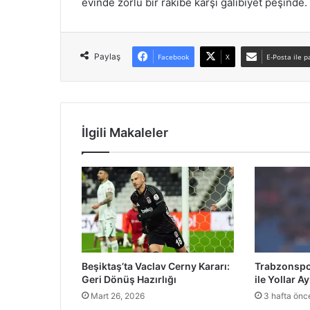
evinde zorlu bir rakibe karşı galibiyet peşinde.
Paylaş
Facebook
X
E-Posta ile p
İlgili Makaleler
Beşiktaş’ta Vaclav Cerny Kararı:
Trabzonspo
Geri Dönüş Hazırlığı
ile Yollar Ay
Mart 26, 2026
3 hafta önc