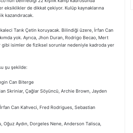
o’nun belirlediği 22 kişilik kamp kadrosunda
r eksiklikler de dikkat çekiyor. Kulüp kaynaklarına
ik kazandıracak.
leci Tarık Çetin koruyacak. Bilindiği üzere, İrfan Can
akımda yok. Ayrıca, Jhon Duran, Rodrigo Becao, Mert
gibi isimler de fiziksel sorunlar nedeniyle kadroda yer
 şu şekilde:
ngin Can Biterge
an Skriniar, Çağlar Söyüncü, Archie Brown, Jayden
, İrfan Can Kahveci, Fred Rodrigues, Sebastian
u, Oğuz Aydın, Dorgeles Nene, Anderson Talisca,