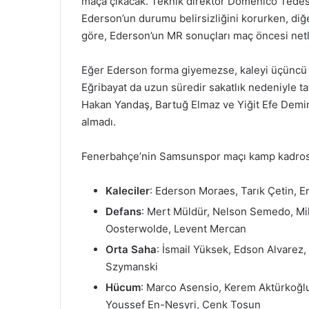
maça çıkacak. Teknik direktör Domenico Tedesc
Ederson’un durumu belirsizliğini korurken, diğe
göre, Ederson’un MR sonuçları maç öncesi netl
Eğer Ederson forma giyemezse, kaleyi üçüncü ka
Eğribayat da uzun süredir sakatlık nedeniyle t
Hakan Yandaş, Bartuğ Elmaz ve Yiğit Efe Demir 
almadı.
Fenerbahçe’nin Samsunspor maçı kamp kadrosu
Kaleciler
: Ederson Moraes, Tarık Çetin, E
Defans
: Mert Müldür, Nelson Semedo, Mil
Oosterwolde, Levent Mercan
Orta Saha
: İsmail Yüksek, Edson Alvarez
Szymanski
Hücum
: Marco Asensio, Kerem Aktürkoğl
Youssef En-Nesyri, Cenk Tosun