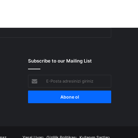
Subscribe to our Mailing List
E-
Posta
adresinizi
giriniz
amaz.
Yasal Uyarı
Gizlilik Politikası
Kullanım Şartları