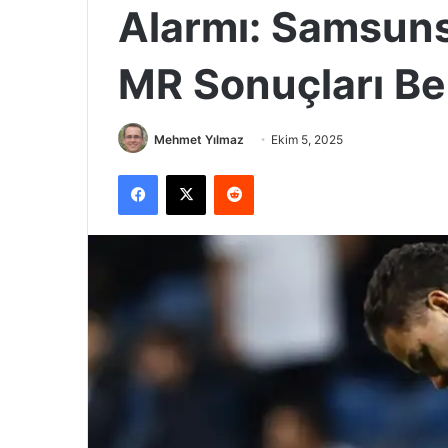
Alarmı: Samsun
MR Sonuçları Be
Mehmet Yılmaz
Ekim 5, 2025
Facebook
X
Reddit