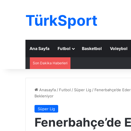
TürkSport
Ana Sayfa
Futbol
Basketbol
Voleybol
Son Dakika Haberleri
Anasayfa
/
Futbol
/
Süper Lig
/
Fenerbahçe’de Eder
Bekleniyor
Süper Lig
Fenerbahçe’de E