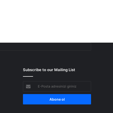
Subscribe to our Mailing List
E-
Posta
adresinizi
giriniz