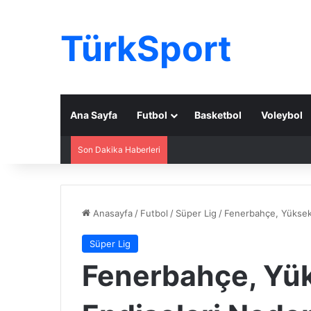
TürkSport
Ana Sayfa
Futbol
Basketbol
Voleybol
Son Dakika Haberleri
Anasayfa
/
Futbol
/
Süper Lig
/
Fenerbahçe, Yüksek 
Süper Lig
Fenerbahçe, Yü