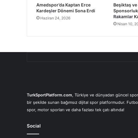
Amedspor’da Kaptan Erce
Beşiktaş ve
Kardeşler Dönemi Sona Erdi
Sponsorluk
Rakamlar KAP
Haziran 24, 2026
Nisan 10, 2
TurkSportPlatform.com
, Türkiye ve dünyadan güncel spor 
bir şekilde sunan bağımsız dijital spor platformudur. Futbo
spor, motor sporları ve daha fazlası tek çatı altında!
Social