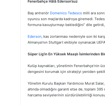
Fenerbahçe Hâlâ Ederson’suz
Baş antrenör
Domenico Tedesco
milli ara sonr
oyuncu son maçlarda kadroya giremedi. Tedesc
formuna kavuşturmayı beklediğini” dile getirdi,
Ederson
, kas zorlanması nedeniyle son iki kar
Almanya’nın Stuttgart ekibiyle oynanacak UEF
Süper Lig’in En Yüksek Maaşlı İsimlerinden Bi
Kulüp kaynakları, yönetimin Fenerbahçe’nin ü
dengesini korumak için stratejiyi yeniden şekill
Yönetim Kurulu Başkan Yardımcısı Murat Salar,
altında olmadığını garanti etse de, toplam 395
harcama seviyelerinin sürdürülebilirliği konusu