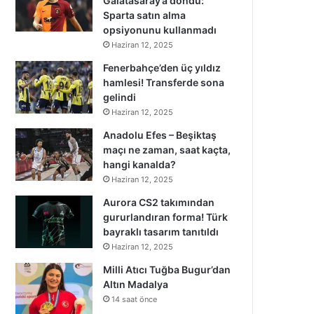
Galatasaray’a döndü:
Sparta satın alma
opsiyonunu kullanmadı
Haziran 12, 2025
Fenerbahçe’den üç yıldız
hamlesi! Transferde sona
gelindi
Haziran 12, 2025
Anadolu Efes – Beşiktaş
maçı ne zaman, saat kaçta,
hangi kanalda?
Haziran 12, 2025
Aurora CS2 takımından
gururlandıran forma! Türk
bayraklı tasarım tanıtıldı
Haziran 12, 2025
Milli Atıcı Tuğba Bugur’dan
Altın Madalya
14 saat önce