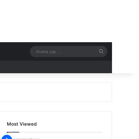
Arama
yap
...
Most Viewed