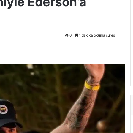
niyle Ederson’a
0
1 dakika okuma süresi