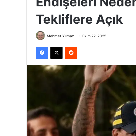
Endişeleri Nede
Tekliflere Açık
Mehmet Yılmaz
Ekim 22, 2025
Facebook
X
Reddit