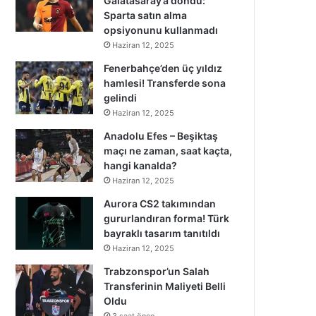
Galatasaray’a döndü:
Sparta satın alma
opsiyonunu kullanmadı
Haziran 12, 2025
Fenerbahçe’den üç yıldız
hamlesi! Transferde sona
gelindi
Haziran 12, 2025
Anadolu Efes – Beşiktaş
maçı ne zaman, saat kaçta,
hangi kanalda?
Haziran 12, 2025
Aurora CS2 takımından
gururlandıran forma! Türk
bayraklı tasarım tanıtıldı
Haziran 12, 2025
Trabzonspor’un Salah
Transferinin Maliyeti Belli
Oldu