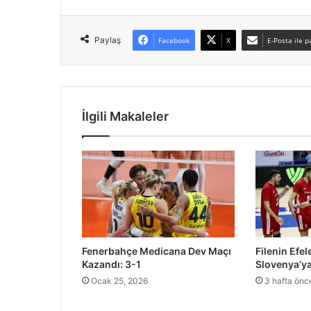
Paylaş
Facebook
X
E-Posta ile p
İlgili Makaleler
Fenerbahçe Medicana Dev Maçı
Filenin Efele
Kazandı: 3-1
Slovenya’y
Ocak 25, 2026
3 hafta önc