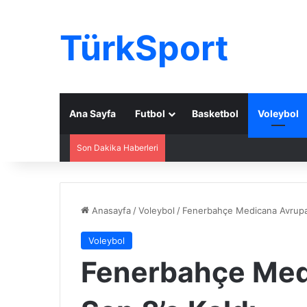
TürkSport
Ana Sayfa
Futbol
Basketbol
Voleybol
Son Dakika Haberleri
Anasayfa
/
Voleybol
/
Fenerbahçe Medicana Avrupa’
Voleybol
Fenerbahçe Med