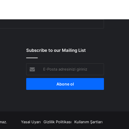
Subscribe to our Mailing List
E-
Posta
adresinizi
giriniz
amaz.
Yasal Uyarı
Gizlilik Politikası
Kullanım Şartları