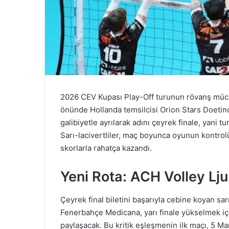
2026 CEV Kupası Play-Off turunun rövanş mü
önünde Hollanda temsilcisi Orion Stars Doetinc
galibiyetle ayrılarak adını çeyrek finale, yani t
Sarı-lacivertliler, maç boyunca oyunun kontrolü
skorlarla rahatça kazandı.
Yeni Rota: ACH Volley Lju
Çeyrek final biletini başarıyla cebine koyan sarı-
Fenerbahçe Medicana, yarı finale yükselmek için
paylaşacak. Bu kritik eşleşmenin ilk maçı, 5 Ma