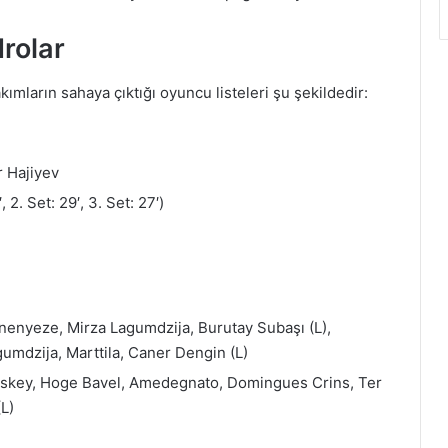
drolar
kımların sahaya çıktığı oyuncu listeleri şu şekildedir:
r Hajiyev
 2. Set: 29′, 3. Set: 27′)
enyeze, Mirza Lagumdzija, Burutay Subaşı (L),
gumdzija, Marttila, Caner Dengin (L)
skey, Hoge Bavel, Amedegnato, Domingues Crins, Ter
(L)