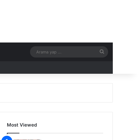
Arama
yap
...
Most Viewed