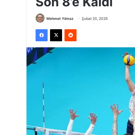
Son 8’e Kaldı
Mehmet Yılmaz
Şubat 20, 2026
Facebook
X
Reddit