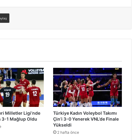
aylaş
ri Milletler Ligi’nde
Türkiye Kadın Voleybol Takımı
a 3-1 Mağlup Oldu
Çin’i 3-0 Yenerek VNL’de Finale
Yükseldi
e
2 hafta önce