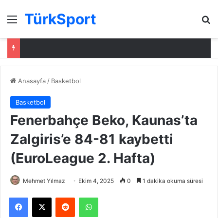
TürkSport
Menü
Ar
Anasayfa
/
Basketbol
Basketbol
Fenerbahçe Beko, Kaunas’ta
Zalgiris’e 84-81 kaybetti
(EuroLeague 2. Hafta)
Mehmet Yılmaz
Ekim 4, 2025
0
1 dakika okuma süresi
Facebook
X
Reddit
WhatsApp