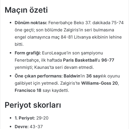
Maçın özeti
Dönüm noktası:
Fenerbahçe Beko 37. dakikada 75-74
öne geçti; son bölümde Zalgiris’in seri bulmasına
engel olamayınca maç 84-81 Litvanya ekibinin lehine
bitti.
Form grafiği:
EuroLeague’in son şampiyonu
Fenerbahçe, ilk haftada
Paris Basketball
’u
96-77
yenmişti; Kaunas’ta seri devam etmedi.
Öne çıkan performans:
Baldwin
’in
36 sayı
lık oyunu
galibiyet için yetmedi. Zalgiris’te
Williams-Goss 20
,
Francisco 18
sayı kaydetti.
Periyot skorları
1. Periyot:
29-20
Devre:
43-37