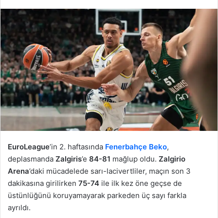
EuroLeague
’in 2. haftasında
Fenerbahçe Beko
,
deplasmanda
Zalgiris
’e
84-81
mağlup oldu.
Zalgirio
Arena
’daki mücadelede sarı-lacivertliler, maçın son 3
dakikasına girilirken
75-74
ile ilk kez öne geçse de
üstünlüğünü koruyamayarak parkeden üç sayı farkla
ayrıldı.