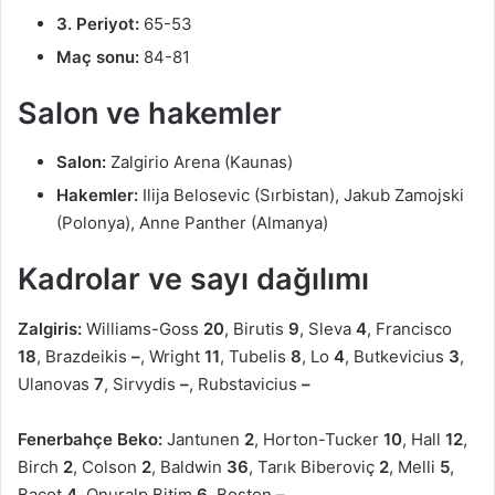
3. Periyot:
65-53
Maç sonu:
84-81
Salon ve hakemler
Salon:
Zalgirio Arena (Kaunas)
Hakemler:
Ilija Belosevic (Sırbistan), Jakub Zamojski
(Polonya), Anne Panther (Almanya)
Kadrolar ve sayı dağılımı
Zalgiris:
Williams-Goss
20
, Birutis
9
, Sleva
4
, Francisco
18
, Brazdeikis
–
, Wright
11
, Tubelis
8
, Lo
4
, Butkevicius
3
,
Ulanovas
7
, Sirvydis
–
, Rubstavicius
–
Fenerbahçe Beko:
Jantunen
2
, Horton-Tucker
10
, Hall
12
,
Birch
2
, Colson
2
, Baldwin
36
, Tarık Biberoviç
2
, Melli
5
,
Bacot
4
, Onuralp Bitim
6
, Boston
–