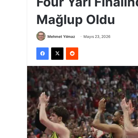
Four Yarı Finali
Mağlup Oldu
Mehmet Yılmaz
Mayıs 23, 2026
Facebook
X
Reddit