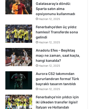
Galatasaray’a döndü:
Sparta satın alma
opsiyonunu kullanmadı
Haziran 12, 2025
Fenerbahçe’den üç yıldız
hamlesi! Transferde sona
gelindi
Haziran 12, 2025
Anadolu Efes – Beşiktaş
maçı ne zaman, saat kaçta,
hangi kanalda?
Haziran 12, 2025
Aurora CS2 takımından
gururlandıran forma! Türk
bayraklı tasarım tanıtıldı
Haziran 12, 2025
Fenerbahçe’nin yıldızı için
iki ülkeden transfer ilgisi!
İtalyan ve Hollandalı