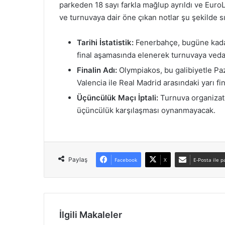
parkeden 18 sayı farkla mağlup ayrıldı ve EuroL
ve turnuvaya dair öne çıkan notlar şu şekilde sı
Tarihi İstatistik:
Fenerbahçe, bugüne kadar
final aşamasında elenerek turnuvaya veda
Finalin Adı:
Olympiakos, bu galibiyetle P
Valencia ile Real Madrid arasındaki yarı f
Üçüncülük Maçı İptali:
Turnuva organizatö
üçüncülük karşılaşması oynanmayacak.
Paylaş
Facebook
X
E-Posta ile p
İlgili Makaleler