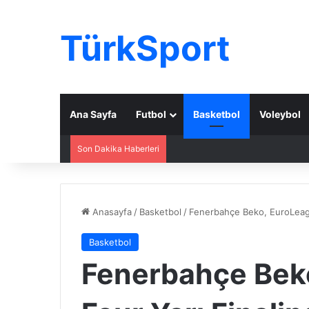
TürkSport
Ana Sayfa
Futbol
Basketbol
Voleybol
Son Dakika Haberleri
Anasayfa
/
Basketbol
/
Fenerbahçe Beko, EuroLeagu
Basketbol
Fenerbahçe Beko