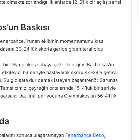
olmakta zorlandığı ilk anlarda 12-0’lık bir açılış serisi
s’un Baskısı
n Fenerbahçe, Yunan ekibinin momentumunu kısa
asına 33-24’lük skorla geride giden taraf oldu.
 bir Olympiakos sahaya çıktı. Georgios Bartzokas’ın
ık etkileyici bir seriyle başlayarak skoru 44-24’e getirdi
oktu. Bu gidişata dur demek isteyen başantrenör Sarunas
 Temsilcimiz, çeyreğin ortalarında 15-4’lük bir seriyle
başarsalar da, final periyoduna Olympiakos’un 56-41’lik
eda
balarını sonuca ulaştıramayan
Fenerbahçe Beko
,