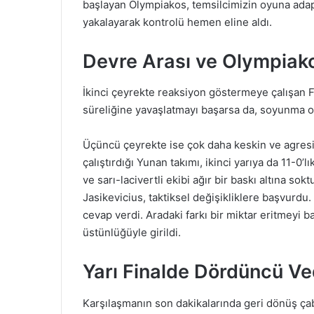
başlayan Olympiakos, temsilcimizin oyuna adapte 
yakalayarak kontrolü hemen eline aldı.
Devre Arası ve Olympiako
İkinci çeyrekte reaksiyon göstermeye çalışa
süreliğine yavaşlatmayı başarsa da, soyunma od
Üçüncü çeyrekte ise çok daha keskin ve agresif
çalıştırdığı Yunan takımı, ikinci yarıya da 11-0’l
ve sarı-lacivertli ekibi ağır bir baskı altına s
Jasikevicius, taktiksel değişikliklere başvurdu.
cevap verdi. Aradaki farkı bir miktar eritmeyi 
üstünlüğüyle girildi.
Yarı Finalde Dördüncü V
Karşılaşmanın son dakikalarında geri dönüş ça