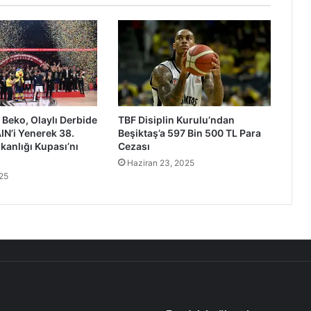
Beko, Olaylı Derbide
TBF Disiplin Kurulu’ndan
IN’i Yenerek 38.
Beşiktaş’a 597 Bin 500 TL Para
anlığı Kupası’nı
Cezası
Haziran 23, 2025
025