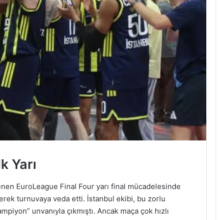
k Yarı
nen EuroLeague Final Four yarı final mücadelesinde
rek turnuvaya veda etti. İstanbul ekibi, bu zorlu
mpiyon” unvanıyla çıkmıştı. Ancak maça çok hızlı