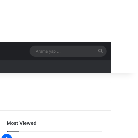
Arama
yap
...
Most Viewed