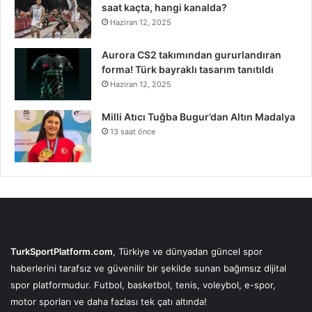
saat kaçta, hangi kanalda?
Haziran 12, 2025
Aurora CS2 takımından gururlandıran
forma! Türk bayraklı tasarım tanıtıldı
Haziran 12, 2025
Milli Atıcı Tuğba Bugur’dan Altın Madalya
13 saat önce
TurkSportPlatform.com
, Türkiye ve dünyadan güncel spor
haberlerini tarafsız ve güvenilir bir şekilde sunan bağımsız dijital
spor platformudur. Futbol, basketbol, tenis, voleybol, e-spor,
motor sporları ve daha fazlası tek çatı altında!