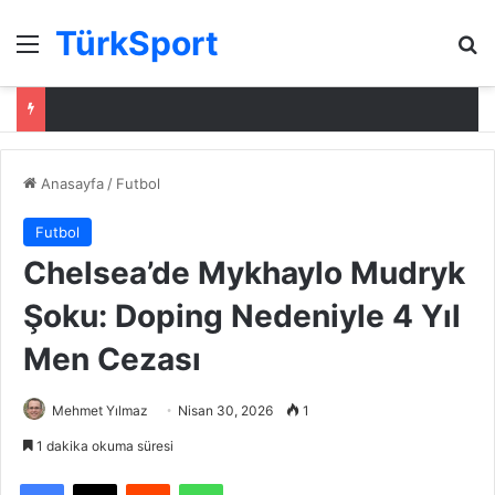
TürkSport
Menü
Ar
Anasayfa
/
Futbol
Futbol
Chelsea’de Mykhaylo Mudryk
Şoku: Doping Nedeniyle 4 Yıl
Men Cezası
Mehmet Yılmaz
Nisan 30, 2026
1
1 dakika okuma süresi
Facebook
X
Reddit
WhatsApp