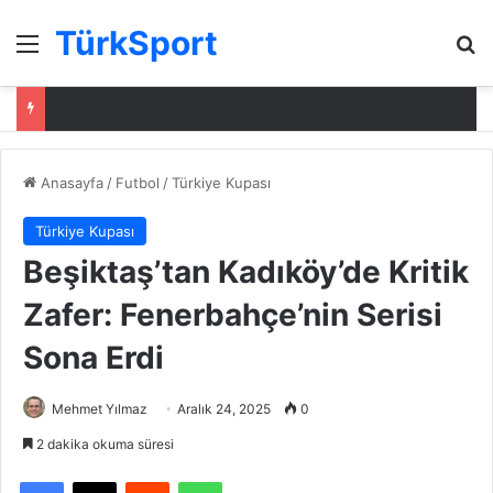
TürkSport
Menü
Ar
Anasayfa
/
Futbol
/
Türkiye Kupası
Türkiye Kupası
Beşiktaş’tan Kadıköy’de Kritik
Zafer: Fenerbahçe’nin Serisi
Sona Erdi
Mehmet Yılmaz
Aralık 24, 2025
0
2 dakika okuma süresi
Facebook
X
Reddit
WhatsApp