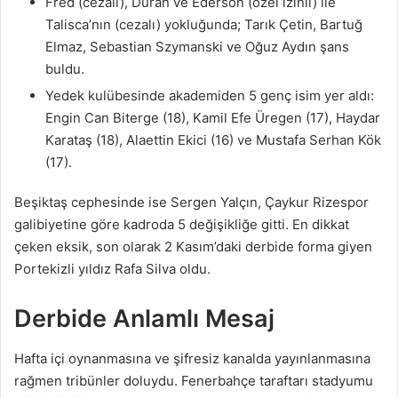
Fred (cezalı), Duran ve Ederson (özel izinli) ile
Talisca’nın (cezalı) yokluğunda; Tarık Çetin, Bartuğ
Elmaz, Sebastian Szymanski ve Oğuz Aydın şans
buldu.
Yedek kulübesinde akademiden 5 genç isim yer aldı:
Engin Can Biterge (18), Kamil Efe Üregen (17), Haydar
Karataş (18), Alaettin Ekici (16) ve Mustafa Serhan Kök
(17).
Beşiktaş cephesinde ise Sergen Yalçın, Çaykur Rizespor
galibiyetine göre kadroda 5 değişikliğe gitti. En dikkat
çeken eksik, son olarak 2 Kasım’daki derbide forma giyen
Portekizli yıldız Rafa Silva oldu.
Derbide Anlamlı Mesaj
Hafta içi oynanmasına ve şifresiz kanalda yayınlanmasına
rağmen tribünler doluydu. Fenerbahçe taraftarı stadyumu