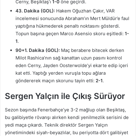
Cerny, Beşiktaş’ı
1-0
öne geçirdi.
43. Dakika (GOL):
Hakem Oğuzhan Çakır, VAR
incelemesi sonucunda Abraham’ın Mert Müldür’e faul
yaptığına hükmederek penaltı noktasını gösterdi.
Topun başına geçen Marco Asensio skoru eşitledi:
1-
1
.
90+1. Dakika (GOL):
Maç berabere bitecek derken
Milot Rashica’nın sağ kanattan uzun pasını kontrol
eden Cerny, Jayden Oosterwolde’yi ekarte edip içeri
kat etti. Yaptığı yerden vuruşla topu ağlara
göndererek maçın skorunu tayin etti:
2-1
.
Sergen Yalçın ile Çıkış Sürüyor
Sezon başında Fenerbahçe’ye 3-2 mağlup olan Beşiktaş,
bu galibiyetle rövanşı alırken kendi yenilmezlik serisini de
yedi maça çıkardı. Teknik direktör Sergen Yalçın
yönetimindeki siyah-beyazlılar, bu periyotta dört galibiyet