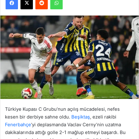
Türkiye Kupası C Grubu’nun açılış mücadelesi, nefes
kesen bir derbiye sahne oldu.
Beşiktaş
, ezeli rakibi
Fenerbahçe
‘yi deplasmanda Vaclav Cerny’nin uzatma
dakikalarında attığı golle 2-1 mağlup etmeyi başardı. Bu