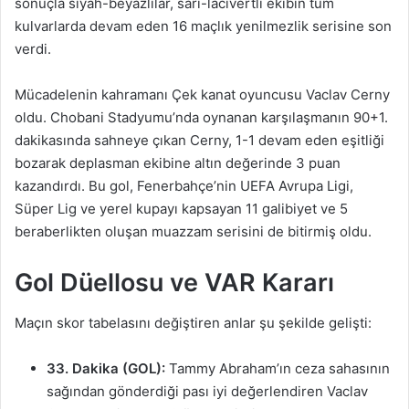
sonuçla siyah-beyazlılar, sarı-lacivertli ekibin tüm
kulvarlarda devam eden 16 maçlık yenilmezlik serisine son
verdi.
Mücadelenin kahramanı Çek kanat oyuncusu Vaclav Cerny
oldu. Chobani Stadyumu’nda oynanan karşılaşmanın 90+1.
dakikasında sahneye çıkan Cerny, 1-1 devam eden eşitliği
bozarak deplasman ekibine altın değerinde 3 puan
kazandırdı. Bu gol, Fenerbahçe’nin UEFA Avrupa Ligi,
Süper Lig ve yerel kupayı kapsayan 11 galibiyet ve 5
beraberlikten oluşan muazzam serisini de bitirmiş oldu.
Gol Düellosu ve VAR Kararı
Maçın skor tabelasını değiştiren anlar şu şekilde gelişti:
33. Dakika (GOL):
Tammy Abraham’ın ceza sahasının
sağından gönderdiği pası iyi değerlendiren Vaclav