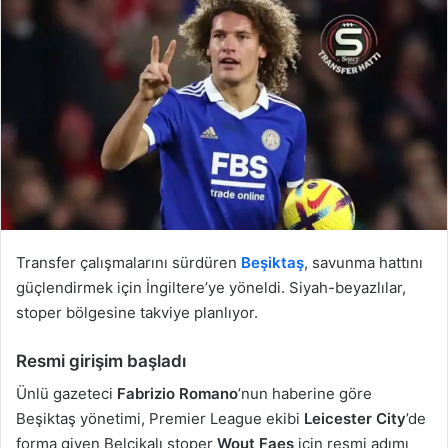
Transfer çalışmalarını sürdüren
Beşiktaş
, savunma hattını
güçlendirmek için İngiltere’ye yöneldi. Siyah-beyazlılar,
stoper bölgesine takviye planlıyor.
Resmi girişim başladı
Ünlü gazeteci
Fabrizio Romano
’nun haberine göre
Beşiktaş yönetimi, Premier League ekibi
Leicester City
’de
forma giyen Belçikalı stoper
Wout Faes
için resmi adımı