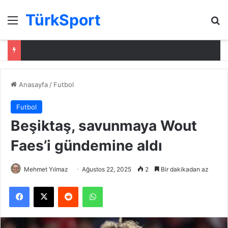
TürkSport
Menü
Ar
Anasayfa
/
Futbol
Futbol
Beşiktaş, savunmaya Wout
Faes’i gündemine aldı
Mehmet Yılmaz
Ağustos 22, 2025
2
Bir dakikadan az
Facebook
X
Reddit
WhatsApp