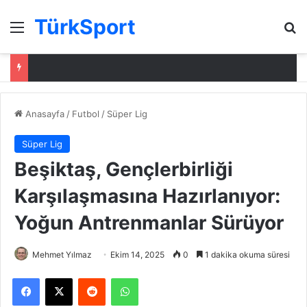
TürkSport
Menü
Ar
Anasayfa
/
Futbol
/
Süper Lig
Süper Lig
Beşiktaş, Gençlerbirliği
Karşılaşmasına Hazırlanıyor:
Yoğun Antrenmanlar Sürüyor
Mehmet Yılmaz
Ekim 14, 2025
0
1 dakika okuma süresi
Facebook
X
Reddit
WhatsApp