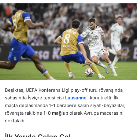
Beşiktaş, UEFA Konferans Ligi play-off turu rövanşında
sahasında İsviçre temsilcisi
Lausanne
’ı konuk etti. İlk
maçta deplasmanda 1-1 berabere kalan siyah-beyazlılar,
rövanşta rakibine
1-0 mağlup
olarak Avrupa macerasını
noktaladı.
İlk Yarıda Gelen Gol