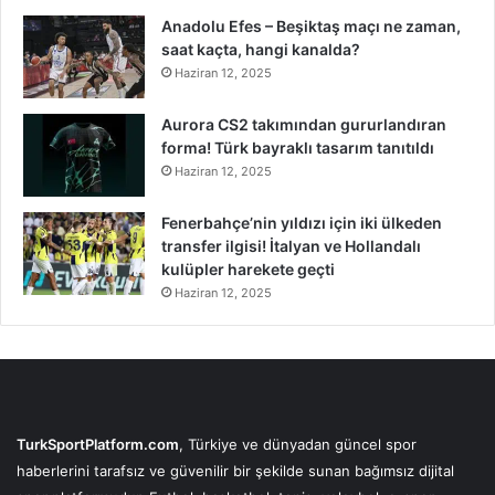
Anadolu Efes – Beşiktaş maçı ne zaman,
saat kaçta, hangi kanalda?
Haziran 12, 2025
Aurora CS2 takımından gururlandıran
forma! Türk bayraklı tasarım tanıtıldı
Haziran 12, 2025
Fenerbahçe’nin yıldızı için iki ülkeden
transfer ilgisi! İtalyan ve Hollandalı
kulüpler harekete geçti
Haziran 12, 2025
TurkSportPlatform.com
, Türkiye ve dünyadan güncel spor
haberlerini tarafsız ve güvenilir bir şekilde sunan bağımsız dijital