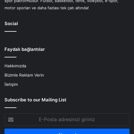
spor platformudur. Futbol, basketbol, tenis, voleybol, e-spor,
motor sporları ve daha fazlası tek çatı altında!
Social
Faydalı bağlantılar
Hakkımızda
Bizimle Reklam Verin
İletişim
Subscribe to our Mailing List
E-
Posta
adresinizi