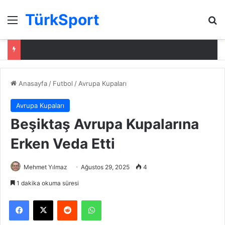
TürkSport
Menü
Ar
Anasayfa
/
Futbol
/
Avrupa Kupaları
Avrupa Kupaları
Beşiktaş Avrupa Kupalarına
Erken Veda Etti
Mehmet Yılmaz
Ağustos 29, 2025
4
1 dakika okuma süresi
Facebook
X
Reddit
WhatsApp