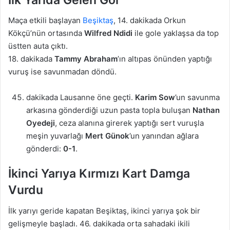
Maça etkili başlayan
Beşiktaş
, 14. dakikada Orkun
Kökçü’nün ortasında
Wilfred Ndidi
ile gole yaklaşsa da top
üstten auta çıktı.
18. dakikada
Tammy Abraham
’ın altıpas önünden yaptığı
vuruş ise savunmadan döndü.
dakikada Lausanne öne geçti.
Karim Sow
’un savunma
arkasına gönderdiği uzun pasta topla buluşan
Nathan
Oyedeji
, ceza alanına girerek yaptığı sert vuruşla
meşin yuvarlağı
Mert Günok
’un yanından ağlara
gönderdi:
0-1
.
İkinci Yarıya Kırmızı Kart Damga
Vurdu
İlk yarıyı geride kapatan Beşiktaş, ikinci yarıya şok bir
gelişmeyle başladı. 46. dakikada orta sahadaki ikili