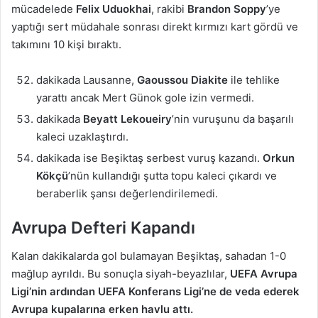
mücadelede
Felix Uduokhai
, rakibi
Brandon Soppy
’ye
yaptığı sert müdahale sonrası direkt kırmızı kart gördü ve
takımını 10 kişi bıraktı.
dakikada Lausanne,
Gaoussou Diakite
ile tehlike
yarattı ancak Mert Günok gole izin vermedi.
dakikada
Beyatt Lekoueiry
’nin vuruşunu da başarılı
kaleci uzaklaştırdı.
dakikada ise Beşiktaş serbest vuruş kazandı.
Orkun
Kökçü
’nün kullandığı şutta topu kaleci çıkardı ve
beraberlik şansı değerlendirilemedi.
Avrupa Defteri Kapandı
Kalan dakikalarda gol bulamayan Beşiktaş, sahadan 1-0
mağlup ayrıldı. Bu sonuçla siyah-beyazlılar,
UEFA Avrupa
Ligi’nin ardından UEFA Konferans Ligi’ne de veda ederek
Avrupa kupalarına erken havlu attı.