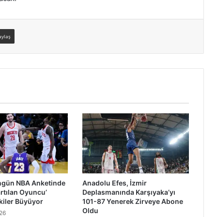
aylaş
ngün NBA Anketinde
Anadolu Efes, İzmir
rtılan Oyuncu’
Deplasmanında Karşıyaka’yı
pkiler Büyüyor
101-87 Yenerek Zirveye Abone
Oldu
26