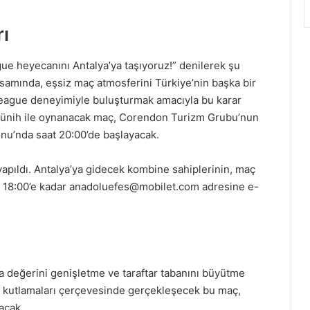
ı
ue heyecanını Antalya’ya taşıyoruz!” denilerek şu
apsamında, eşsiz maç atmosferini Türkiye’nin başka bir
league deneyimiyle buluşturmak amacıyla bu karar
ünih ile oynanacak maç, Corendon Turizm Grubu’nun
onu’nda saat 20:00’de başlayacak.
yapıldı. Antalya’ya gidecek kombine sahiplerinin, maç
 18:00’e kadar
anadoluefes@mobilet.com
adresine e-
a değerini genişletme ve taraftar tabanını büyütme
 yıl kutlamaları çerçevesinde gerçekleşecek bu maç,
acak.