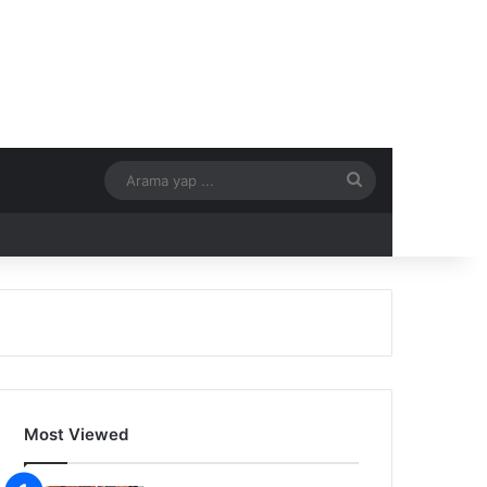
Arama
yap
...
Most Viewed