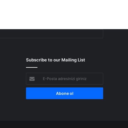
Subscribe to our Mailing List
E-
Posta
adresinizi
giriniz