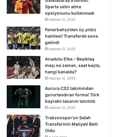
Galatasaray’a döndü:
Sparta satın alma
opsiyonunu kullanmadı
Haziran 12, 2025
Fenerbahçe’den üç yıldız
hamlesi! Transferde sona
gelindi
Haziran 12, 2025
Anadolu Efes – Beşiktaş
maçı ne zaman, saat kaçta,
hangi kanalda?
Haziran 12, 2025
Aurora CS2 takımından
gururlandıran forma! Türk
bayraklı tasarım tanıtıldı
Haziran 12, 2025
Trabzonspor’un Salah
Transferinin Maliyeti Belli
Oldu