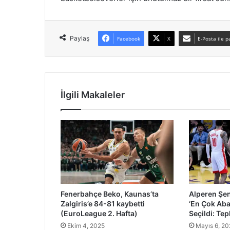
Paylaş
Facebook
X
E-Posta ile p
İlgili Makaleler
Fenerbahçe Beko, Kaunas’ta
Alperen Şe
Zalgiris’e 84-81 kaybetti
‘En Çok Aba
(EuroLeague 2. Hafta)
Seçildi: Te
Ekim 4, 2025
Mayıs 6, 20